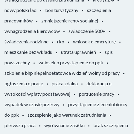
nowy polski ład
bon turystyczny
szczepienia
pracowników
zmniejszenie renty socjalnej
wynagrodzenia kierowców
świadczenie 500+
świadczenia rodzinne
rko
wniosek o emeryturę
mieszkanie bez wkładu
utrata uprawnień
spis
powszechny
wniosek o przystąpienie do ppk
szkolenie bhp niepełnoetatowca w dzień wolny od pracy
ogłoszenia o pracę
praca zdalna
deklaracja o
wysokości wpłaty podstawowej
porzucenie pracy
wypadek w czasie przerwy
przystąpienie zleceniobiorcy
do ppk
szczepienie jako warunek zatrudnienia
pierwsza praca
wyrównanie zasiłku
brak szczepienia