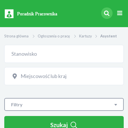
Poradnik Pracownika
Strona główna
Ogłoszenia o pracę
Kartuzy
Asystent
Filtry
Szukaj