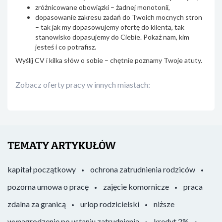
zróżnicowane obowiązki – żadnej monotonii,
dopasowanie zakresu zadań do Twoich mocnych stron
– tak jak my dopasowujemy ofertę do klienta, tak
stanowisko dopasujemy do Ciebie. Pokaż nam, kim
jesteś i co potrafisz.
Wyślij CV i kilka słów o sobie – chętnie poznamy Twoje atuty.
Zobacz oferty pracy w innych miastach:
TEMATY ARTYKUŁÓW
kapitał początkowy
ochrona zatrudnienia rodziców
pozorna umowa o pracę
zajęcie komornicze
praca
zdalna za granicą
urlop rodzicielski
niższe
wynagrodzenie po ustaniu zatrudnienia
kredyt 2%