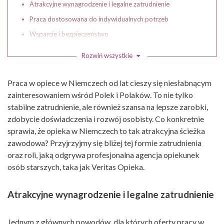
Atrakcyjne wynagrodzenie i legalne zatrudnienie
Praca dostosowana do indywidualnych potrzeb
Wsparcie i bezpieczeństwo
Różnorodne oferty – także bez znajomości języka
Rozwiń wszystkie
Doświadczenie i rozwój
Dlaczego warto wybrać Veritas Opieka?
Praca w opiece w Niemczech od lat cieszy się niesłabnącym
zainteresowaniem wśród Polek i Polaków. To nie tylko
Wnioski
stabilne zatrudnienie, ale również szansa na lepsze zarobki,
zdobycie doświadczenia i rozwój osobisty. Co konkretnie
sprawia, że opieka w Niemczech to tak atrakcyjna ścieżka
zawodowa? Przyjrzyjmy się bliżej tej formie zatrudnienia
oraz roli, jaką odgrywa profesjonalna agencja opiekunek
osób starszych, taka jak Veritas Opieka.
Atrakcyjne wynagrodzenie i legalne zatrudnienie
Jednym z głównych powodów, dla których oferty pracy w