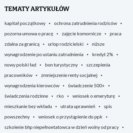
TEMATY ARTYKUŁÓW
kapitał początkowy
ochrona zatrudnienia rodziców
pozorna umowa o pracę
zajęcie komornicze
praca
zdalna za granicą
urlop rodzicielski
niższe
wynagrodzenie po ustaniu zatrudnienia
kredyt 2%
nowy polski ład
bon turystyczny
szczepienia
pracowników
zmniejszenie renty socjalnej
wynagrodzenia kierowców
świadczenie 500+
świadczenia rodzinne
rko
wniosek o emeryturę
mieszkanie bez wkładu
utrata uprawnień
spis
powszechny
wniosek o przystąpienie do ppk
szkolenie bhp niepełnoetatowca w dzień wolny od pracy