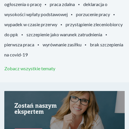
ogłoszenia o pracę
praca zdalna
deklaracja o
wysokości wpłaty podstawowej
porzucenie pracy
wypadek w czasie przerwy
przystąpienie zleceniobiorcy
do ppk
szczepienie jako warunek zatrudnienia
pierwsza praca
wyrównanie zasiłku
brak szczepienia
na covid-19
Zobacz wszystkie tematy
Zostań naszym
ekspertem