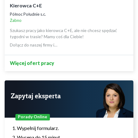
Kierowca C+E
Północ Południe s.c.
Żabno
Szukasz pracy jako kierowca C+E, ale nie chcesz spędzać
tygodni w trasie? Mamy coś dla Ciebie!
Dołącz do naszej firmy i…
Więcej ofert pracy
Zapytaj eksperta
Porady Online
Wypełnij formularz.
Wycena do 15 minut.