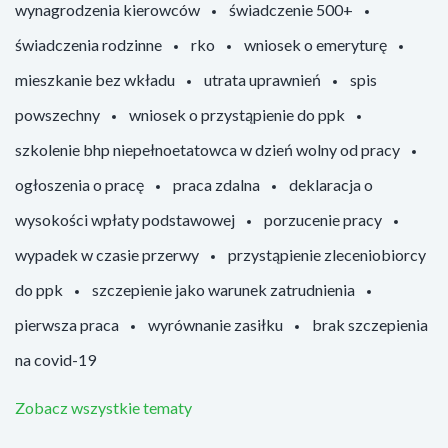
wynagrodzenia kierowców
świadczenie 500+
świadczenia rodzinne
rko
wniosek o emeryturę
mieszkanie bez wkładu
utrata uprawnień
spis
powszechny
wniosek o przystąpienie do ppk
szkolenie bhp niepełnoetatowca w dzień wolny od pracy
ogłoszenia o pracę
praca zdalna
deklaracja o
wysokości wpłaty podstawowej
porzucenie pracy
wypadek w czasie przerwy
przystąpienie zleceniobiorcy
do ppk
szczepienie jako warunek zatrudnienia
pierwsza praca
wyrównanie zasiłku
brak szczepienia
na covid-19
Zobacz wszystkie tematy