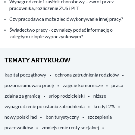
Wynagrodzenie i zasiłek chorobowy – zwrot przez
pracownika, rozliczenie ZUS i PIT
Czy pracodawca może zlecić wykonywanie innej pracy?
Świadectwo pracy - czy należy podać informację o
zaległym urlopie wypoczynkowym?
TEMATY ARTYKUŁÓW
kapitał początkowy
ochrona zatrudnienia rodziców
pozorna umowa o pracę
zajęcie komornicze
praca
zdalna za granicą
urlop rodzicielski
niższe
wynagrodzenie po ustaniu zatrudnienia
kredyt 2%
nowy polski ład
bon turystyczny
szczepienia
pracowników
zmniejszenie renty socjalnej