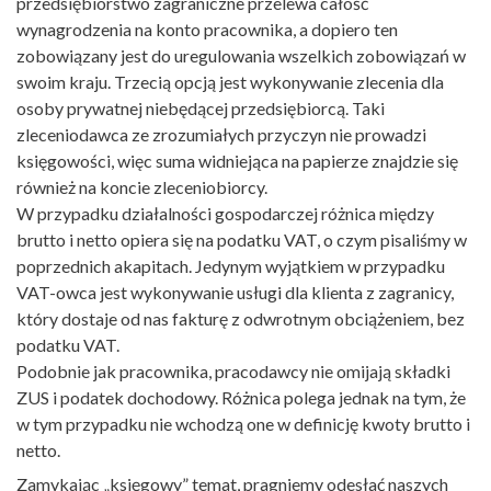
przedsiębiorstwo zagraniczne przelewa całość
wynagrodzenia na konto pracownika, a dopiero ten
zobowiązany jest do uregulowania wszelkich zobowiązań w
swoim kraju. Trzecią opcją jest wykonywanie zlecenia dla
osoby prywatnej niebędącej przedsiębiorcą. Taki
zleceniodawca ze zrozumiałych przyczyn nie prowadzi
księgowości, więc suma widniejąca na papierze znajdzie się
również na koncie zleceniobiorcy.
W przypadku działalności gospodarczej różnica między
brutto i netto opiera się na podatku VAT, o czym pisaliśmy w
poprzednich akapitach. Jedynym wyjątkiem w przypadku
VAT-owca jest wykonywanie usługi dla klienta z zagranicy,
który dostaje od nas fakturę z odwrotnym obciążeniem, bez
podatku VAT.
Podobnie jak pracownika, pracodawcy nie omijają składki
ZUS i podatek dochodowy. Różnica polega jednak na tym, że
w tym przypadku nie wchodzą one w definicję kwoty brutto i
netto.
Zamykając „księgowy” temat, pragniemy odesłać naszych