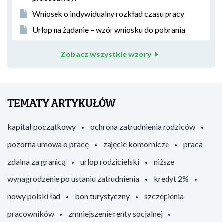
Wniosek o indywidualny rozkład czasu pracy
Urlop na żądanie – wzór wniosku do pobrania
Zobacz wszystkie wzory
TEMATY ARTYKUŁÓW
kapitał początkowy
ochrona zatrudnienia rodziców
pozorna umowa o pracę
zajęcie komornicze
praca
zdalna za granicą
urlop rodzicielski
niższe
wynagrodzenie po ustaniu zatrudnienia
kredyt 2%
nowy polski ład
bon turystyczny
szczepienia
pracowników
zmniejszenie renty socjalnej