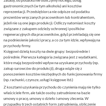
zasady, od podatku nie odliczymy noclegu, usług
gastronomicznych (w tym alkoholu) ani kosztów
reprezentacji. Przedsiębiorca nie odpisze od podatku
prezentów wręczanych pracownikom lub kontrahentom,
jeżeli nie są one jego produkcji. Odliczy natomiast koszty
związane z zakupem odzieży ochronnej i posiłków
regeneracyjnych dla pracowników, gdyż przekładają się one
na podniesienie jakości pracy, a co za tym idzie, wpływają na
przychody firmy.
Księgowi dzielą koszty na dwie grupy: bezpośrednie i
pośrednie. Pierwsza kategoria związana jest z wydatkami,
które mają bezpośredni wpływ na uzyskane przychody (np.
zakup surowców do produkcji), druga wiąże się z
ponoszeniem kosztów niezbędnych do funkcjonowania firmy
(np. rachunki, czynsze, usługi księgowe itd.)
Z kosztami uzyskania przychodu do czynienia mają nie tylko
właściciele firm, ale także osoby zatrudnione na bazie
umowy o pracę, umowy o dzieło i umowy zlecenia. W
przypadku trzech ostatnich form zatrudnienia, obliczenie