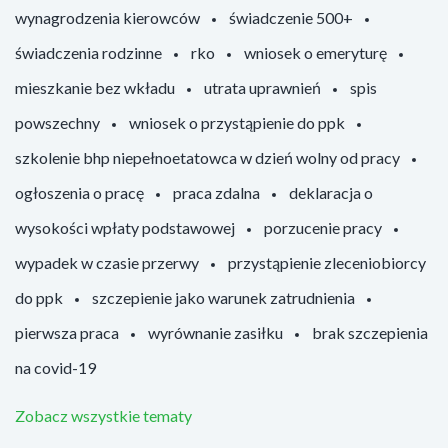
wynagrodzenia kierowców
świadczenie 500+
świadczenia rodzinne
rko
wniosek o emeryturę
mieszkanie bez wkładu
utrata uprawnień
spis
powszechny
wniosek o przystąpienie do ppk
szkolenie bhp niepełnoetatowca w dzień wolny od pracy
ogłoszenia o pracę
praca zdalna
deklaracja o
wysokości wpłaty podstawowej
porzucenie pracy
wypadek w czasie przerwy
przystąpienie zleceniobiorcy
do ppk
szczepienie jako warunek zatrudnienia
pierwsza praca
wyrównanie zasiłku
brak szczepienia
na covid-19
Zobacz wszystkie tematy