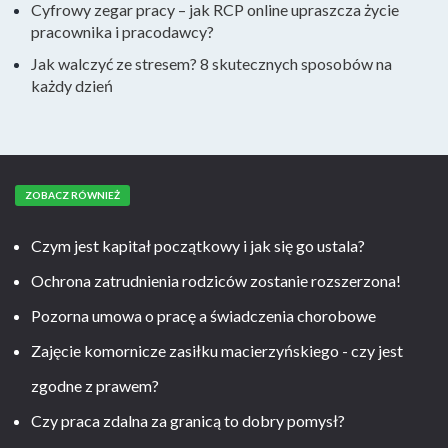
Cyfrowy zegar pracy – jak RCP online upraszcza życie
pracownika i pracodawcy?
Jak walczyć ze stresem? 8 skutecznych sposobów na
każdy dzień
ZOBACZ RÓWNIEŻ
Czym jest kapitał początkowy i jak się go ustala?
Ochrona zatrudnienia rodziców zostanie rozszerzona!
Pozorna umowa o pracę a świadczenia chorobowe
Zajęcie komornicze zasiłku macierzyńskiego - czy jest
zgodne z prawem?
Czy praca zdalna za granicą to dobry pomysł?