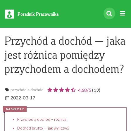
Poradnik Pracownika
Przychód a dochód — jaka
jest różnica pomiędzy
przychodem a dochodem?
4.68/
5
(
19
)
przychód a dochód
2022-03-17
NA SKRÓTY
Przychód a dochód – różnica
Dochód brutto — jak wyliczyć?