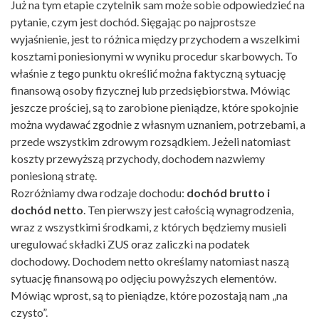
Już na tym etapie czytelnik sam może sobie odpowiedzieć na
pytanie, czym jest dochód. Sięgając po najprostsze
wyjaśnienie, jest to różnica między przychodem a wszelkimi
kosztami poniesionymi w wyniku procedur skarbowych. To
właśnie z tego punktu określić można faktyczną sytuację
finansową osoby fizycznej lub przedsiębiorstwa. Mówiąc
jeszcze prościej, są to zarobione pieniądze, które spokojnie
można wydawać zgodnie z własnym uznaniem, potrzebami, a
przede wszystkim zdrowym rozsądkiem. Jeżeli natomiast
koszty przewyższą przychody, dochodem nazwiemy
poniesioną stratę.
Rozróżniamy dwa rodzaje dochodu:
dochód brutto i
dochód netto
. Ten pierwszy jest całością wynagrodzenia,
wraz z wszystkimi środkami, z których będziemy musieli
uregulować składki ZUS oraz zaliczki na podatek
dochodowy. Dochodem netto określamy natomiast naszą
sytuację finansową po odjęciu powyższych elementów.
Mówiąc wprost, są to pieniądze, które pozostają nam „na
czysto”.