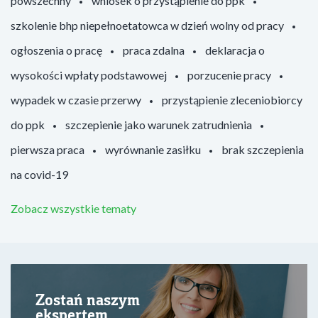
powszechny
wniosek o przystąpienie do ppk
szkolenie bhp niepełnoetatowca w dzień wolny od pracy
ogłoszenia o pracę
praca zdalna
deklaracja o
wysokości wpłaty podstawowej
porzucenie pracy
wypadek w czasie przerwy
przystąpienie zleceniobiorcy
do ppk
szczepienie jako warunek zatrudnienia
pierwsza praca
wyrównanie zasiłku
brak szczepienia
na covid-19
Zobacz wszystkie tematy
Zostań naszym
ekspertem