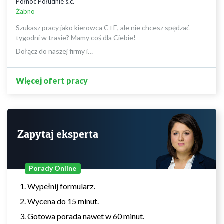
Północ Południe s.c.
Żabno
Szukasz pracy jako kierowca C+E, ale nie chcesz spędzać
tygodni w trasie? Mamy coś dla Ciebie!
Dołącz do naszej firmy i…
Więcej ofert pracy
Zapytaj eksperta
Porady Online
Wypełnij formularz.
Wycena do 15 minut.
Gotowa porada nawet w 60 minut.