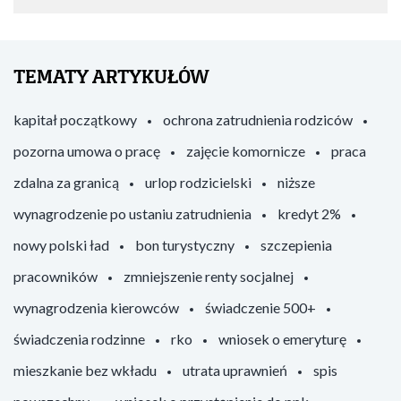
TEMATY ARTYKUŁÓW
kapitał początkowy
ochrona zatrudnienia rodziców
pozorna umowa o pracę
zajęcie komornicze
praca
zdalna za granicą
urlop rodzicielski
niższe
wynagrodzenie po ustaniu zatrudnienia
kredyt 2%
nowy polski ład
bon turystyczny
szczepienia
pracowników
zmniejszenie renty socjalnej
wynagrodzenia kierowców
świadczenie 500+
świadczenia rodzinne
rko
wniosek o emeryturę
mieszkanie bez wkładu
utrata uprawnień
spis