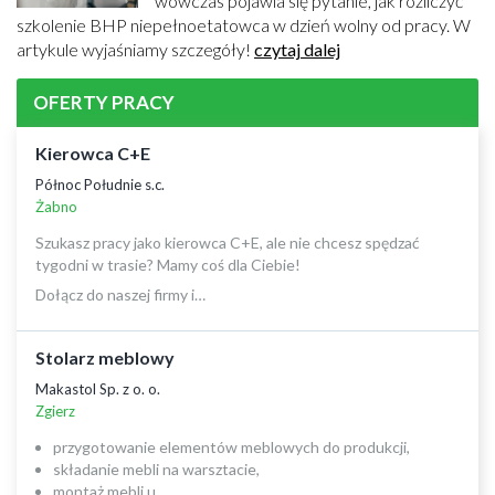
wówczas pojawia się pytanie, jak rozliczyć
szkolenie BHP niepełnoetatowca w dzień wolny od pracy. W
artykule wyjaśniamy szczegóły!
czytaj dalej
OFERTY PRACY
Kierowca C+E
Północ Południe s.c.
Żabno
Szukasz pracy jako kierowca C+E, ale nie chcesz spędzać
tygodni w trasie? Mamy coś dla Ciebie!
Dołącz do naszej firmy i…
Stolarz meblowy
Makastol Sp. z o. o.
Zgierz
przygotowanie elementów meblowych do produkcji,
składanie mebli na warsztacie,
montaż mebli u…