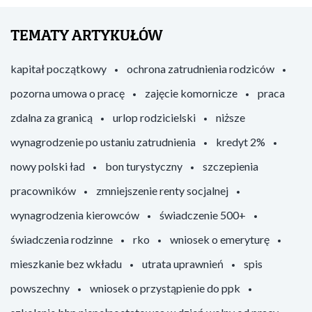
TEMATY ARTYKUŁÓW
kapitał początkowy
ochrona zatrudnienia rodziców
pozorna umowa o pracę
zajęcie komornicze
praca
zdalna za granicą
urlop rodzicielski
niższe
wynagrodzenie po ustaniu zatrudnienia
kredyt 2%
nowy polski ład
bon turystyczny
szczepienia
pracowników
zmniejszenie renty socjalnej
wynagrodzenia kierowców
świadczenie 500+
świadczenia rodzinne
rko
wniosek o emeryturę
mieszkanie bez wkładu
utrata uprawnień
spis
powszechny
wniosek o przystąpienie do ppk