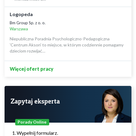
Logopeda
Bm Group Sp. z o. o.
Warszawa
Niepubliczna Poradnia Psychologiczno-Pedagogiczna
'Centrum Akson' to miejsce, w którym codziennie pomagamy
dzieciom rozwijać…
Więcej ofert pracy
Zapytaj eksperta
Porady Online
Wypełnij formularz.