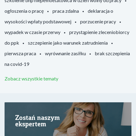
szkolenie bhp niepełnoetatowca w dzień wolny od pracy
ogłoszenia o pracę
praca zdalna
deklaracja o
wysokości wpłaty podstawowej
porzucenie pracy
wypadek w czasie przerwy
przystąpienie zleceniobiorcy
do ppk
szczepienie jako warunek zatrudnienia
pierwsza praca
wyrównanie zasiłku
brak szczepienia
na covid-19
Zobacz wszystkie tematy
Zostań naszym
ekspertem