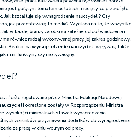
na powyższe, praca nauczyciela powinna być również dobrze
nie jest gorącym tematem ostatnich miesięcy, co przełożyło
c. Jak kształtuje się wynagrodzenie nauczycieli? Czy
słabo, jak przedstawiają to media? Wygląda na to, że wszystko
. Jak w każdej branży zarobki są zależne od doświadczenia i
 ma również rodzaj wykonywanej pracy, jej zakres godzinowy,
ko. Realnie na
wynagrodzenie nauczycieli
wpływają także
jak m.in. funkcyjny czy motywacyjny.
yciel?
st ściśle regulowane przez Ministra Edukacji Narodowej.
auczycieli
określone zostały w Rozporządzeniu Ministra
wie wysokości minimalnych stawek wynagrodzenia
ogólnych warunków przyznawania dodatków do wynagrodzenia
zenia za pracę w dniu wolnym od pracy.