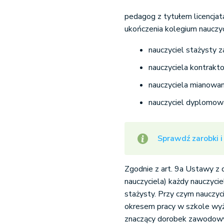
pedagog z tytułem licencja
ukończenia kolegium nauczyc
nauczyciel stażysty z
nauczyciela kontrakt
nauczyciela mianowan
nauczyciel dyplomow
Sprawdź zarobki i
Zgodnie z art. 9a Ustawy z d
nauczyciela) każdy nauczyci
stażysty. Przy czym nauczyci
okresem pracy w szkole wyższ
znaczący dorobek zawodowy 