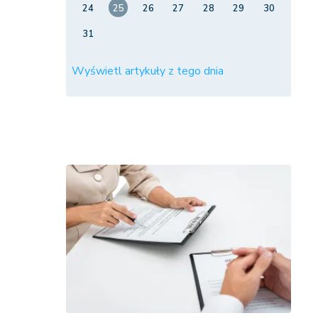
24
25
26
27
28
29
30
31
Wyświetl artykuły z tego dnia