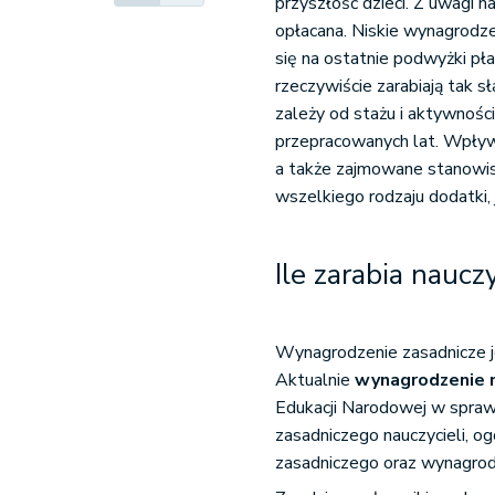
przyszłość dzieci. Z uwagi 
opłacana. Niskie wynagrodze
się na ostatnie podwyżki pła
rzeczywiście zarabiają tak 
zależy od stażu i aktywności
przepracowanych lat. Wpływ
a także zajmowane stanowis
wszelkiego rodzaju dodatki, 
Ile zarabia naucz
Wynagrodzenie zasadnicze je
Aktualnie
wynagrodzenie n
Edukacji Narodowej w spra
zasadniczego nauczycieli, 
zasadniczego oraz wynagrod