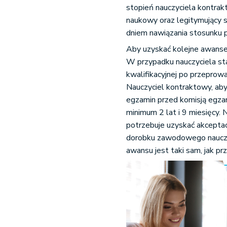
stopień nauczyciela kontrak
naukowy oraz legitymujący s
dniem nawiązania stosunku 
Aby uzyskać kolejne awanse
W przypadku nauczyciela sta
kwalifikacyjnej po przeprow
Nauczyciel kontraktowy, ab
egzamin przed komisją egza
minimum 2 lat i 9 miesięcy.
potrzebuje uzyskać akceptacj
dorobku zawodowego nauczy
awansu jest taki sam, jak pr