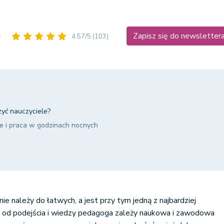
Zapisz się do newsletter
4.57/5
(103)
zyć nauczyciele?
 i praca w godzinach nocnych
eli – podsumowanie
ie należy do łatwych, a jest przy tym jedną z najbardziej
 od podejścia i wiedzy pedagoga zależy naukowa i zawodowa