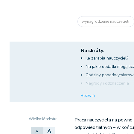
wynagrodzenie nauczycieli
Na skróty:
Ile zarabia nauczyciel?
Na jakie dodatki mogą lic
Godziny ponadwymiarowe
Nagrody i odznaczenia
Wynagrodzenie nauczyci
Rozwiń
Wielkość tekstu:
Praca nauczyciela na pewno n
odpowiedzialnych – w końcu
A
A