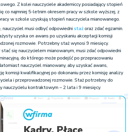
towego. Z kolei nauczyciele akademiccy posiadający stopień
ię co najmniej 5-letnim okresem pracy w szkole wyższej, z
pracy w szkole uzyskują stopień nauczyciela mianowanego.
, nauczyciel musi odbyć odpowiedni
staż
oraz zdać egzamin.
żysty uzyska on awans po uzyskaniu akceptacji komisji
adzonej rozmowie. Potrzebny staż wynosi 9 miesięcy.
y stać się nauczycielem mianowanym, musi zdać odpowiedni
minacyjną, do którego może podejść po przepracowaniu
 Natomiast nauczyciel mianowany, aby uzyskać awans,
ę komisji kwalifikacyjnej po dokonaniu przez komisję analizy
ciela i przeprowadzonej rozmowie. Staż potrzebny do
zy nauczycielu kontraktowym – 2 lata i 9 miesięcy.