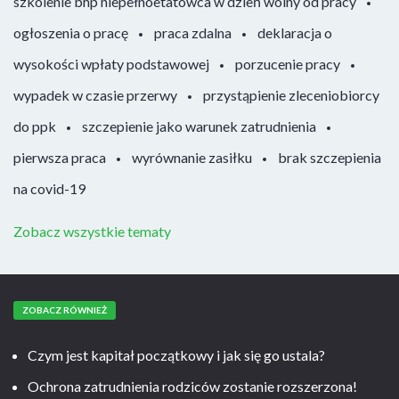
szkolenie bhp niepełnoetatowca w dzień wolny od pracy
ogłoszenia o pracę
praca zdalna
deklaracja o
wysokości wpłaty podstawowej
porzucenie pracy
wypadek w czasie przerwy
przystąpienie zleceniobiorcy
do ppk
szczepienie jako warunek zatrudnienia
pierwsza praca
wyrównanie zasiłku
brak szczepienia
na covid-19
Zobacz wszystkie tematy
ZOBACZ RÓWNIEŻ
Czym jest kapitał początkowy i jak się go ustala?
Ochrona zatrudnienia rodziców zostanie rozszerzona!