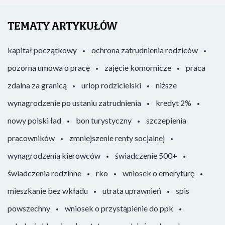
TEMATY ARTYKUŁÓW
kapitał początkowy
ochrona zatrudnienia rodziców
pozorna umowa o pracę
zajęcie komornicze
praca
zdalna za granicą
urlop rodzicielski
niższe
wynagrodzenie po ustaniu zatrudnienia
kredyt 2%
nowy polski ład
bon turystyczny
szczepienia
pracowników
zmniejszenie renty socjalnej
wynagrodzenia kierowców
świadczenie 500+
świadczenia rodzinne
rko
wniosek o emeryturę
mieszkanie bez wkładu
utrata uprawnień
spis
powszechny
wniosek o przystąpienie do ppk