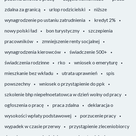
zdalna za granicą
urlop rodzicielski
niższe
wynagrodzenie po ustaniu zatrudnienia
kredyt 2%
nowy polski ład
bon turystyczny
szczepienia
pracowników
zmniejszenie renty socjalnej
wynagrodzenia kierowców
świadczenie 500+
świadczenia rodzinne
rko
wniosek o emeryturę
mieszkanie bez wkładu
utrata uprawnień
spis
powszechny
wniosek o przystąpienie do ppk
szkolenie bhp niepełnoetatowca w dzień wolny od pracy
ogłoszenia o pracę
praca zdalna
deklaracja o
wysokości wpłaty podstawowej
porzucenie pracy
wypadek w czasie przerwy
przystąpienie zleceniobiorcy