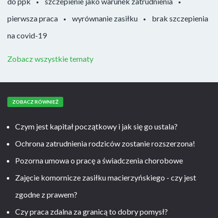
do ppk
szczepienie jako warunek zatrudnienia
pierwsza praca
wyrównanie zasiłku
brak szczepienia
na covid-19
Zobacz wszystkie tematy
ZOBACZ RÓWNIEŻ
Czym jest kapitał początkowy i jak się go ustala?
Ochrona zatrudnienia rodziców zostanie rozszerzona!
Pozorna umowa o pracę a świadczenia chorobowe
Zajęcie komornicze zasiłku macierzyńskiego - czy jest
zgodne z prawem?
Czy praca zdalna za granicą to dobry pomysł?