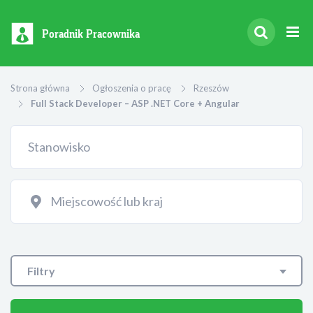
Poradnik Pracownika
Strona główna
Ogłoszenia o pracę
Rzeszów
Full Stack Developer – ASP .NET Core + Angular
Filtry