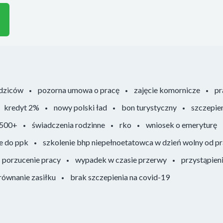
odziców
pozorna umowa o pracę
zajęcie komornicze
pr
kredyt 2%
nowy polski ład
bon turystyczny
szczepie
 500+
świadczenia rodzinne
rko
wniosek o emeryturę
e do ppk
szkolenie bhp niepełnoetatowca w dzień wolny od p
porzucenie pracy
wypadek w czasie przerwy
przystąpien
ównanie zasiłku
brak szczepienia na covid-19