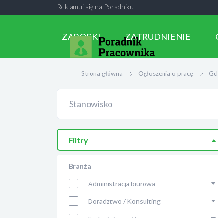
Reklamuj się na Poradniku
ZAROBKI
ZATRUDNIENIE
Strona główna
Ogłoszenia o pracę
Gd
Filtry
Branża
Administracja biurowa
Doradztwo / Konsulting