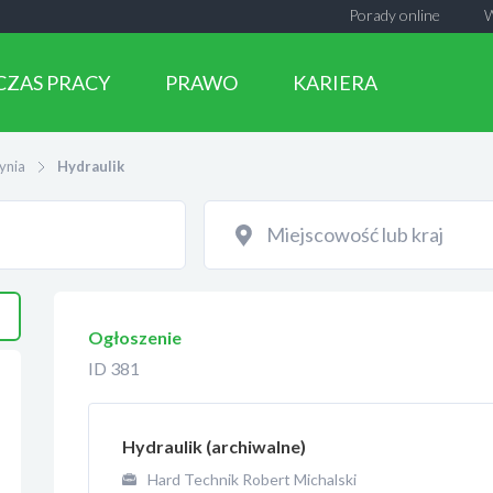
Porady online
CZAS PRACY
PRAWO
KARIERA
ynia
Hydraulik
Ogłoszenie
ID 381
Hydraulik (archiwalne)
Hard Technik Robert Michalski