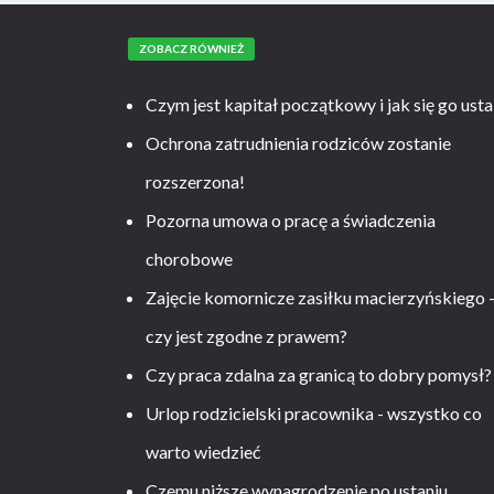
ZOBACZ RÓWNIEŻ
Czym jest kapitał początkowy i jak się go usta
Ochrona zatrudnienia rodziców zostanie
rozszerzona!
Pozorna umowa o pracę a świadczenia
chorobowe
Zajęcie komornicze zasiłku macierzyńskiego 
czy jest zgodne z prawem?
Czy praca zdalna za granicą to dobry pomysł?
Urlop rodzicielski pracownika - wszystko co
warto wiedzieć
Czemu niższe wynagrodzenie po ustaniu