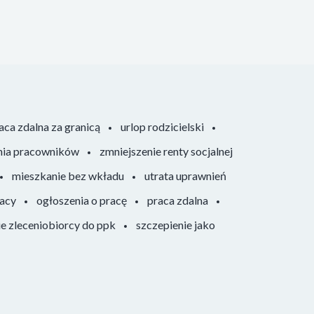
aca zdalna za granicą
urlop rodzicielski
nia pracowników
zmniejszenie renty socjalnej
mieszkanie bez wkładu
utrata uprawnień
racy
ogłoszenia o pracę
praca zdalna
ie zleceniobiorcy do ppk
szczepienie jako