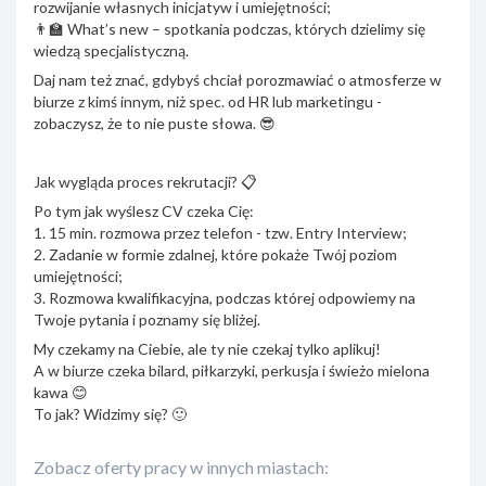
rozwijanie własnych inicjatyw i umiejętności;
👨‍🏫 What’s new – spotkania podczas, których dzielimy się
wiedzą specjalistyczną.
Daj nam też znać, gdybyś chciał porozmawiać o atmosferze w
biurze z kimś innym, niż spec. od HR lub marketingu -
zobaczysz, że to nie puste słowa. 😎
Jak wygląda proces rekrutacji? 📋
Po tym jak wyślesz CV czeka Cię:
1. 15 min. rozmowa przez telefon - tzw. Entry Interview;
2. Zadanie w formie zdalnej, które pokaże Twój poziom
umiejętności;
3. Rozmowa kwalifikacyjna, podczas której odpowiemy na
Twoje pytania i poznamy się bliżej.
My czekamy na Ciebie, ale ty nie czekaj tylko aplikuj!
A w biurze czeka bilard, piłkarzyki, perkusja i świeżo mielona
kawa 😊
To jak? Widzimy się? 🙂
Zobacz oferty pracy w innych miastach: