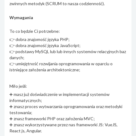
zwinnych metodyk (SCRUM to nasza codzienność).
Wymagania
To co będzie Ci potrzebne:
👉 dobra znajomość języka PHP;
👉 dobra znajomość języka JavaScript;
👉 podstawy MySQL lub lub innych systemów relacyjnych baz
danych;
👉 umiejętność rozwijania oprogramowania w oparciu o
istniejące założenia architektoniczne;
Miło jeśli:
➕ masz już doświadczenie w implementacji systemów
informatycznych;
➕ znasz proces wytwarzania oprogramowania oraz metodyki
testowania;
➕ znasz frameworki PHP oraz założenia MVC;
➕ znasz wykorzystywane przez nas frameworki JS: VueJS,
React js, Angular.