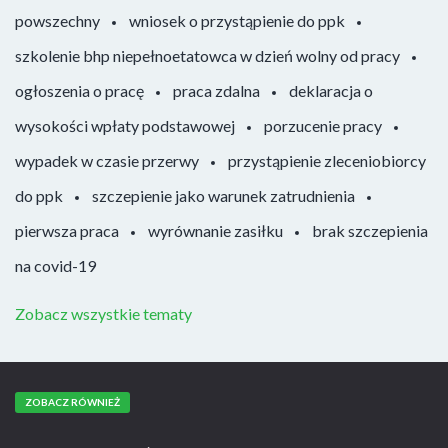
powszechny
wniosek o przystąpienie do ppk
szkolenie bhp niepełnoetatowca w dzień wolny od pracy
ogłoszenia o pracę
praca zdalna
deklaracja o
wysokości wpłaty podstawowej
porzucenie pracy
wypadek w czasie przerwy
przystąpienie zleceniobiorcy
do ppk
szczepienie jako warunek zatrudnienia
pierwsza praca
wyrównanie zasiłku
brak szczepienia
na covid-19
Zobacz wszystkie tematy
ZOBACZ RÓWNIEŻ