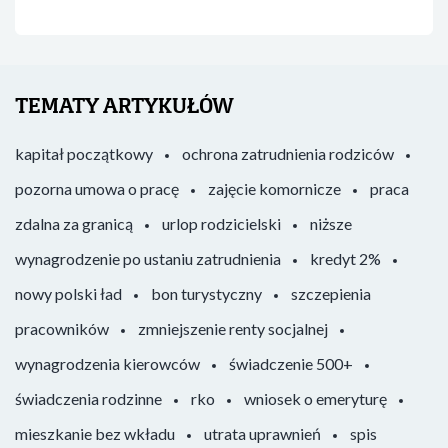
TEMATY ARTYKUŁÓW
kapitał początkowy
ochrona zatrudnienia rodziców
pozorna umowa o pracę
zajęcie komornicze
praca
zdalna za granicą
urlop rodzicielski
niższe
wynagrodzenie po ustaniu zatrudnienia
kredyt 2%
nowy polski ład
bon turystyczny
szczepienia
pracowników
zmniejszenie renty socjalnej
wynagrodzenia kierowców
świadczenie 500+
świadczenia rodzinne
rko
wniosek o emeryturę
mieszkanie bez wkładu
utrata uprawnień
spis