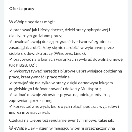
Oferta pracy
W eVolpe będziesz mógł:
✔ pracować jak i kiedy chcesz, dzięki pracy hybrydowej i
elastycznym godzinom pracy;
✔ uwalniać swoją duszę programisty - tworzyć zgodnie z
zasadą „jak zrobić, żeby się nie narobić”, w wybranym przez
siebie środowisku pracy (Windows, Linux);
✔ pracować na własnych warunkach i wybrać dowolną umowę
(UoP, B2B, UZ);
✔ wykorzystywać narzędzia biurowe usprawniające codzienną
pracę, kreatywność i pracę zdalną,
✔ rozwijać się nie tylko w pracy, dzięki darmowym lekcjom
angielskiego i dofinansowaniu do karty Multisport;
✔ zadbać o swoje zdrowie z prywatną opieką medyczną
zapewnianą przez firmę;
✔ korzystać z nowych, biurowych relacji, podczas wyjazdów i
imprez integracyjnych.
Czekają na Ciebie też regularne eventy firmowe, takie jak:
🦊 eVolpe Day – dzień w miesiącu w pełni przeznaczony na