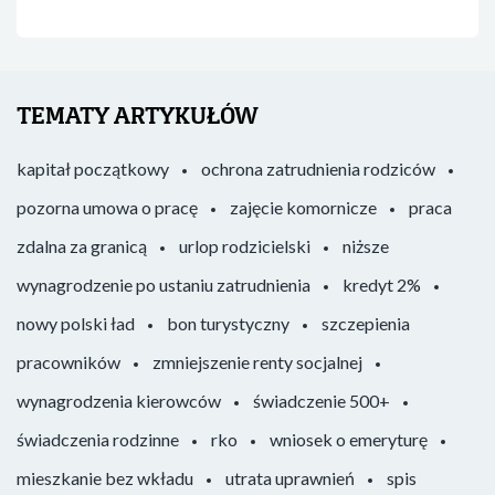
TEMATY ARTYKUŁÓW
kapitał początkowy
ochrona zatrudnienia rodziców
pozorna umowa o pracę
zajęcie komornicze
praca
zdalna za granicą
urlop rodzicielski
niższe
wynagrodzenie po ustaniu zatrudnienia
kredyt 2%
nowy polski ład
bon turystyczny
szczepienia
pracowników
zmniejszenie renty socjalnej
wynagrodzenia kierowców
świadczenie 500+
świadczenia rodzinne
rko
wniosek o emeryturę
mieszkanie bez wkładu
utrata uprawnień
spis