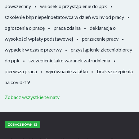
powszechny
wniosek o przystąpienie do ppk
szkolenie bhp niepełnoetatowca w dzień wolny od pracy
ogłoszenia o pracę
praca zdalna
deklaracja o
wysokości wpłaty podstawowej
porzucenie pracy
wypadek w czasie przerwy
przystąpienie zleceniobiorcy
do ppk
szczepienie jako warunek zatrudnienia
pierwsza praca
wyrównanie zasiłku
brak szczepienia
na covid-19
Zobacz wszystkie tematy
ZOBACZ RÓWNIEŻ