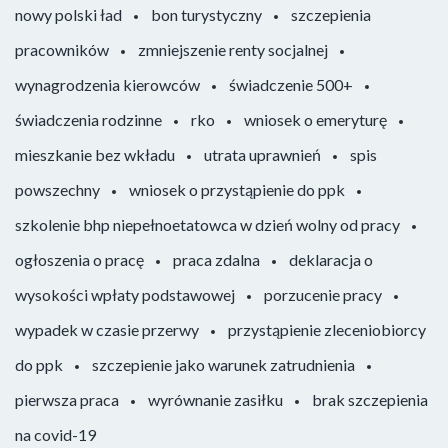
nowy polski ład
bon turystyczny
szczepienia
pracowników
zmniejszenie renty socjalnej
wynagrodzenia kierowców
świadczenie 500+
świadczenia rodzinne
rko
wniosek o emeryturę
mieszkanie bez wkładu
utrata uprawnień
spis
powszechny
wniosek o przystąpienie do ppk
szkolenie bhp niepełnoetatowca w dzień wolny od pracy
ogłoszenia o pracę
praca zdalna
deklaracja o
wysokości wpłaty podstawowej
porzucenie pracy
wypadek w czasie przerwy
przystąpienie zleceniobiorcy
do ppk
szczepienie jako warunek zatrudnienia
pierwsza praca
wyrównanie zasiłku
brak szczepienia
na covid-19