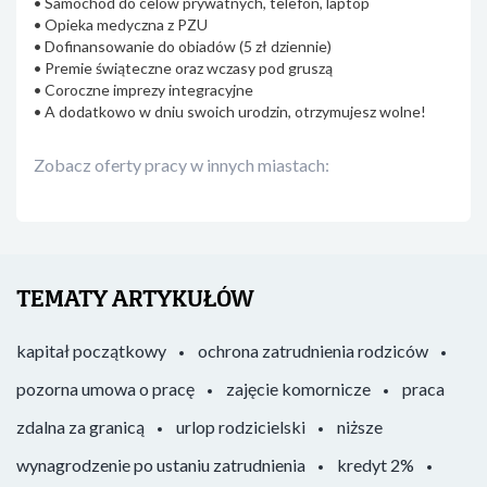
• Samochód do celów prywatnych, telefon, laptop
• Opieka medyczna z PZU
• Dofinansowanie do obiadów (5 zł dziennie)
• Premie świąteczne oraz wczasy pod gruszą
• Coroczne imprezy integracyjne
• A dodatkowo w dniu swoich urodzin, otrzymujesz wolne!
Zobacz oferty pracy w innych miastach:
TEMATY ARTYKUŁÓW
kapitał początkowy
ochrona zatrudnienia rodziców
pozorna umowa o pracę
zajęcie komornicze
praca
zdalna za granicą
urlop rodzicielski
niższe
wynagrodzenie po ustaniu zatrudnienia
kredyt 2%