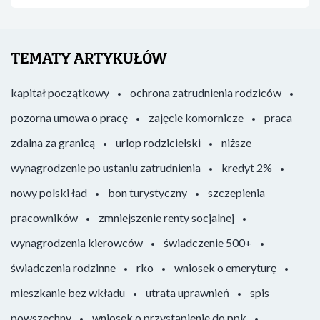
TEMATY ARTYKUŁÓW
kapitał początkowy
ochrona zatrudnienia rodziców
pozorna umowa o pracę
zajęcie komornicze
praca
zdalna za granicą
urlop rodzicielski
niższe
wynagrodzenie po ustaniu zatrudnienia
kredyt 2%
nowy polski ład
bon turystyczny
szczepienia
pracowników
zmniejszenie renty socjalnej
wynagrodzenia kierowców
świadczenie 500+
świadczenia rodzinne
rko
wniosek o emeryturę
mieszkanie bez wkładu
utrata uprawnień
spis
powszechny
wniosek o przystąpienie do ppk