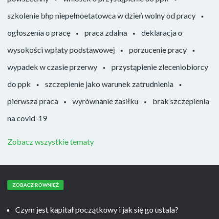
szkolenie bhp niepełnoetatowca w dzień wolny od pracy
ogłoszenia o pracę
praca zdalna
deklaracja o
wysokości wpłaty podstawowej
porzucenie pracy
wypadek w czasie przerwy
przystąpienie zleceniobiorcy
do ppk
szczepienie jako warunek zatrudnienia
pierwsza praca
wyrównanie zasiłku
brak szczepienia
na covid-19
Zobacz wszystkie tematy
ZOBACZ RÓWNIEŻ
Czym jest kapitał początkowy i jak się go ustala?