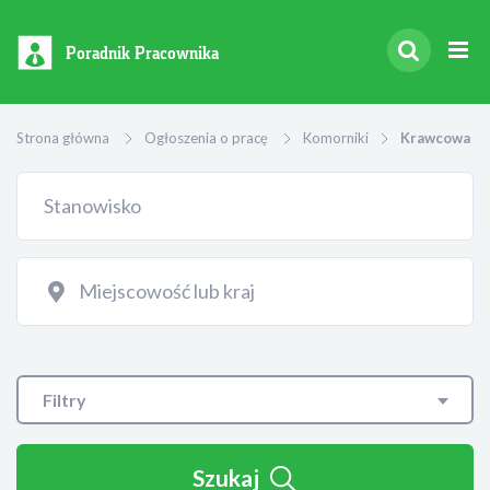
Poradnik Pracownika
Strona główna
Ogłoszenia o pracę
Komorniki
Krawcowa
Filtry
Szukaj