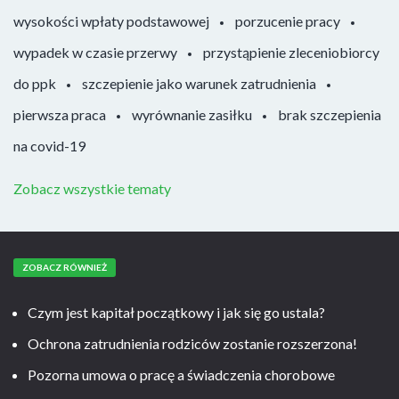
wysokości wpłaty podstawowej
porzucenie pracy
wypadek w czasie przerwy
przystąpienie zleceniobiorcy
do ppk
szczepienie jako warunek zatrudnienia
pierwsza praca
wyrównanie zasiłku
brak szczepienia
na covid-19
Zobacz wszystkie tematy
ZOBACZ RÓWNIEŻ
Czym jest kapitał początkowy i jak się go ustala?
Ochrona zatrudnienia rodziców zostanie rozszerzona!
Pozorna umowa o pracę a świadczenia chorobowe