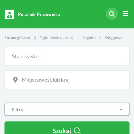
Poradnik Pracownika
Strona główna
Ogłoszenia o pracę
Legnica
Księgowa
Filtry
Szukaj