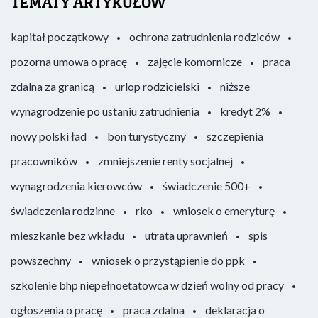
TEMATY ARTYKUŁÓW
kapitał początkowy
ochrona zatrudnienia rodziców
pozorna umowa o pracę
zajęcie komornicze
praca
zdalna za granicą
urlop rodzicielski
niższe
wynagrodzenie po ustaniu zatrudnienia
kredyt 2%
nowy polski ład
bon turystyczny
szczepienia
pracowników
zmniejszenie renty socjalnej
wynagrodzenia kierowców
świadczenie 500+
świadczenia rodzinne
rko
wniosek o emeryturę
mieszkanie bez wkładu
utrata uprawnień
spis
powszechny
wniosek o przystąpienie do ppk
szkolenie bhp niepełnoetatowca w dzień wolny od pracy
ogłoszenia o pracę
praca zdalna
deklaracja o