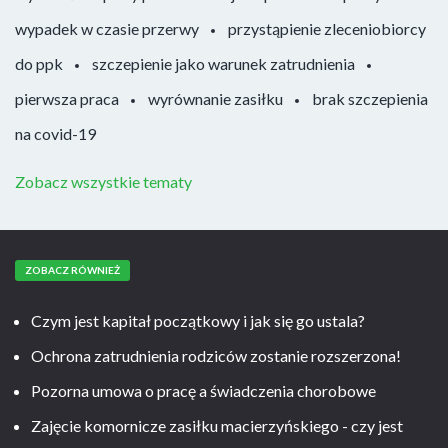
wypadek w czasie przerwy
przystąpienie zleceniobiorcy
do ppk
szczepienie jako warunek zatrudnienia
pierwsza praca
wyrównanie zasiłku
brak szczepienia
na covid-19
Zobacz wszystkie tematy
ZOBACZ RÓWNIEŻ
Czym jest kapitał początkowy i jak się go ustala?
Ochrona zatrudnienia rodziców zostanie rozszerzona!
Pozorna umowa o pracę a świadczenia chorobowe
Zajęcie komornicze zasiłku macierzyńskiego - czy jest