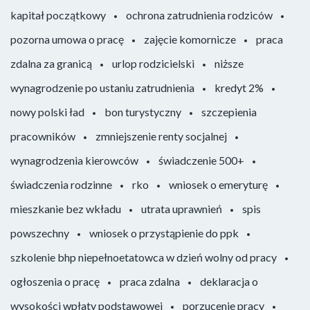
kapitał początkowy
ochrona zatrudnienia rodziców
pozorna umowa o pracę
zajęcie komornicze
praca
zdalna za granicą
urlop rodzicielski
niższe
wynagrodzenie po ustaniu zatrudnienia
kredyt 2%
nowy polski ład
bon turystyczny
szczepienia
pracowników
zmniejszenie renty socjalnej
wynagrodzenia kierowców
świadczenie 500+
świadczenia rodzinne
rko
wniosek o emeryturę
mieszkanie bez wkładu
utrata uprawnień
spis
powszechny
wniosek o przystąpienie do ppk
szkolenie bhp niepełnoetatowca w dzień wolny od pracy
ogłoszenia o pracę
praca zdalna
deklaracja o
wysokości wpłaty podstawowej
porzucenie pracy