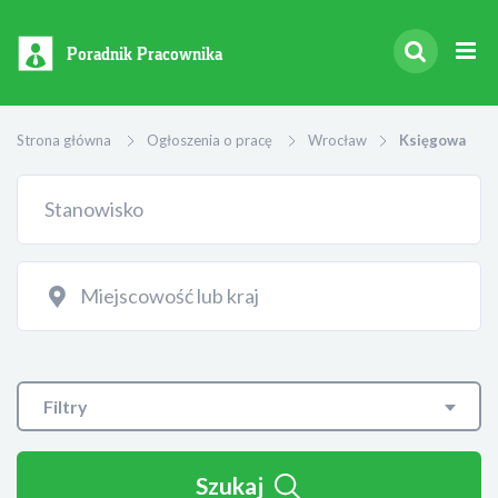
Poradnik Pracownika
Strona główna
Ogłoszenia o pracę
Wrocław
Księgowa
Filtry
Szukaj