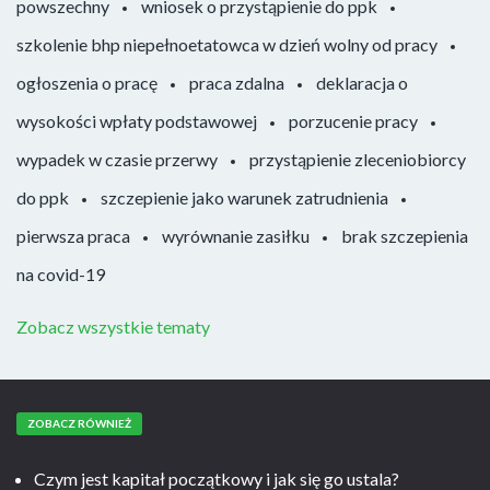
powszechny
wniosek o przystąpienie do ppk
szkolenie bhp niepełnoetatowca w dzień wolny od pracy
ogłoszenia o pracę
praca zdalna
deklaracja o
wysokości wpłaty podstawowej
porzucenie pracy
wypadek w czasie przerwy
przystąpienie zleceniobiorcy
do ppk
szczepienie jako warunek zatrudnienia
pierwsza praca
wyrównanie zasiłku
brak szczepienia
na covid-19
Zobacz wszystkie tematy
ZOBACZ RÓWNIEŻ
Czym jest kapitał początkowy i jak się go ustala?