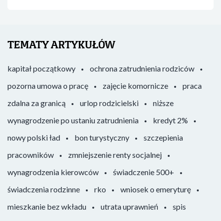
TEMATY ARTYKUŁÓW
kapitał początkowy
ochrona zatrudnienia rodziców
pozorna umowa o pracę
zajęcie komornicze
praca
zdalna za granicą
urlop rodzicielski
niższe
wynagrodzenie po ustaniu zatrudnienia
kredyt 2%
nowy polski ład
bon turystyczny
szczepienia
pracowników
zmniejszenie renty socjalnej
wynagrodzenia kierowców
świadczenie 500+
świadczenia rodzinne
rko
wniosek o emeryturę
mieszkanie bez wkładu
utrata uprawnień
spis