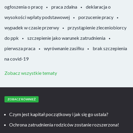
ogłoszenia o pracę
praca zdalna
deklaracja o
wysokości wpłaty podstawowej
porzucenie pracy
wypadek w czasie przerwy
przystąpienie zleceniobiorcy
do ppk
szczepienie jako warunek zatrudnienia
pierwsza praca
wyrównanie zasiłku
brak szczepienia
na covid-19
Zobacz wszystkie tematy
ZOBACZ RÓWNIEŻ
Czym jest kapitał początkowy i jak się go ustala?
Ochrona zatrudnienia rodziców zostanie rozszerzona!