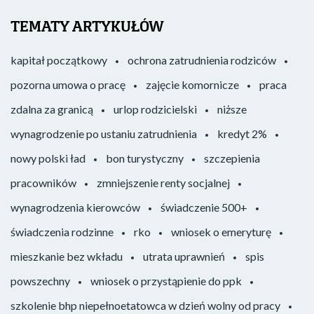
TEMATY ARTYKUŁÓW
kapitał początkowy
ochrona zatrudnienia rodziców
pozorna umowa o pracę
zajęcie komornicze
praca
zdalna za granicą
urlop rodzicielski
niższe
wynagrodzenie po ustaniu zatrudnienia
kredyt 2%
nowy polski ład
bon turystyczny
szczepienia
pracowników
zmniejszenie renty socjalnej
wynagrodzenia kierowców
świadczenie 500+
świadczenia rodzinne
rko
wniosek o emeryturę
mieszkanie bez wkładu
utrata uprawnień
spis
powszechny
wniosek o przystąpienie do ppk
szkolenie bhp niepełnoetatowca w dzień wolny od pracy