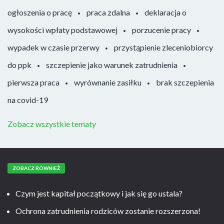
ogłoszenia o pracę
praca zdalna
deklaracja o
wysokości wpłaty podstawowej
porzucenie pracy
wypadek w czasie przerwy
przystąpienie zleceniobiorcy
do ppk
szczepienie jako warunek zatrudnienia
pierwsza praca
wyrównanie zasiłku
brak szczepienia
na covid-19
Zobacz wszystkie tematy
ZOBACZ RÓWNIEŻ
Czym jest kapitał początkowy i jak się go ustala?
Ochrona zatrudnienia rodziców zostanie rozszerzona!