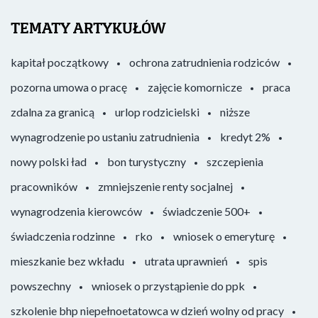
TEMATY ARTYKUŁÓW
kapitał początkowy
ochrona zatrudnienia rodziców
pozorna umowa o pracę
zajęcie komornicze
praca
zdalna za granicą
urlop rodzicielski
niższe
wynagrodzenie po ustaniu zatrudnienia
kredyt 2%
nowy polski ład
bon turystyczny
szczepienia
pracowników
zmniejszenie renty socjalnej
wynagrodzenia kierowców
świadczenie 500+
świadczenia rodzinne
rko
wniosek o emeryturę
mieszkanie bez wkładu
utrata uprawnień
spis
powszechny
wniosek o przystąpienie do ppk
szkolenie bhp niepełnoetatowca w dzień wolny od pracy