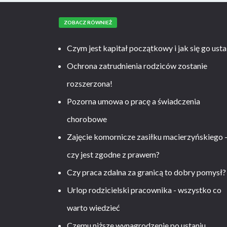
ZOBACZ RÓWNIEŻ
Czym jest kapitał początkowy i jak się go usta
Ochrona zatrudnienia rodziców zostanie
rozszerzona!
Pozorna umowa o pracę a świadczenia
chorobowe
Zajęcie komornicze zasiłku macierzyńskiego 
czy jest zgodne z prawem?
Czy praca zdalna za granicą to dobry pomysł?
Urlop rodzicielski pracownika - wszystko co
warto wiedzieć
Czemu niższe wynagrodzenie po ustaniu