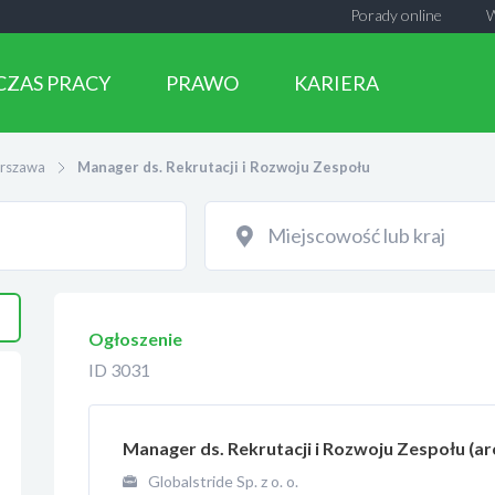
Porady online
CZAS PRACY
PRAWO
KARIERA
rszawa
Manager ds. Rekrutacji i Rozwoju Zespołu
Ogłoszenie
ID 3031
Manager ds. Rekrutacji i Rozwoju Zespołu (ar
Globalstride Sp. z o. o.