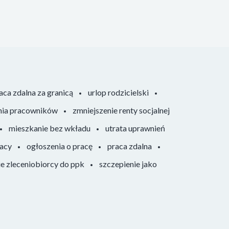
aca zdalna za granicą
urlop rodzicielski
nia pracowników
zmniejszenie renty socjalnej
mieszkanie bez wkładu
utrata uprawnień
racy
ogłoszenia o pracę
praca zdalna
ie zleceniobiorcy do ppk
szczepienie jako