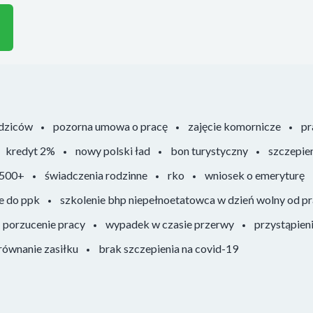
odziców
pozorna umowa o pracę
zajęcie komornicze
pr
kredyt 2%
nowy polski ład
bon turystyczny
szczepie
 500+
świadczenia rodzinne
rko
wniosek o emeryturę
e do ppk
szkolenie bhp niepełnoetatowca w dzień wolny od p
porzucenie pracy
wypadek w czasie przerwy
przystąpien
ównanie zasiłku
brak szczepienia na covid-19