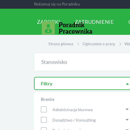
Reklamuj się na Poradniku
ZAROBKI
ZATRUDNIENIE
Strona główna
Ogłoszenia o pracę
Wa
Filtry
Branża
Administracja biurowa
Doradztwo / Konsulting