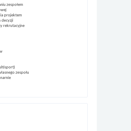
zaniu zespołem
owej
nia projektem
 decyzji
y rekrutacyjne
ów
ltisport)
własnego zespołu
onarnie