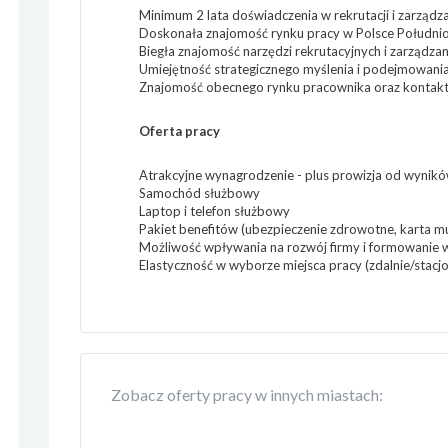
Minimum 2 lata doświadczenia w rekrutacji i zarząd
Doskonała znajomość rynku pracy w Polsce Południ
Biegła znajomość narzędzi rekrutacyjnych i zarządza
Umiejętność strategicznego myślenia i podejmowania
Znajomość obecnego rynku pracownika oraz kontakt
Oferta pracy
Atrakcyjne wynagrodzenie - plus prowizja od wynik
Samochód służbowy
Laptop i telefon służbowy
Pakiet benefitów (ubezpieczenie zdrowotne, karta mu
Możliwość wpływania na rozwój firmy i formowanie 
Elastyczność w wyborze miejsca pracy (zdalnie/stacj
Zobacz oferty pracy w innych miastach: