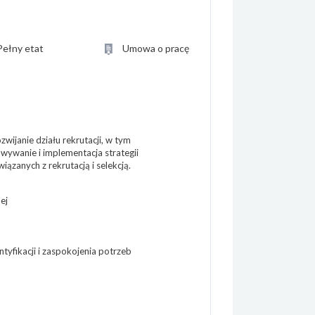
Pełny etat
Umowa o pracę
wijanie działu rekrutacji, w tym
ywanie i implementacja strategii
iązanych z rekrutacją i selekcją.
ej
tyfikacji i zaspokojenia potrzeb