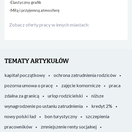
-Elastyczny grafik
-Miłą i przyjemną atmosferę
Zobacz oferty pracy w innych miastach:
TEMATY ARTYKUŁÓW
kapitał początkowy
ochrona zatrudnienia rodziców
pozorna umowa o pracę
zajęcie komornicze
praca
zdalna za granicą
urlop rodzicielski
niższe
wynagrodzenie po ustaniu zatrudnienia
kredyt 2%
nowy polski ład
bon turystyczny
szczepienia
pracowników
zmniejszenie renty socjalnej