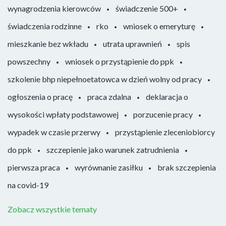
wynagrodzenia kierowców
świadczenie 500+
świadczenia rodzinne
rko
wniosek o emeryturę
mieszkanie bez wkładu
utrata uprawnień
spis
powszechny
wniosek o przystąpienie do ppk
szkolenie bhp niepełnoetatowca w dzień wolny od pracy
ogłoszenia o pracę
praca zdalna
deklaracja o
wysokości wpłaty podstawowej
porzucenie pracy
wypadek w czasie przerwy
przystąpienie zleceniobiorcy
do ppk
szczepienie jako warunek zatrudnienia
pierwsza praca
wyrównanie zasiłku
brak szczepienia
na covid-19
Zobacz wszystkie tematy