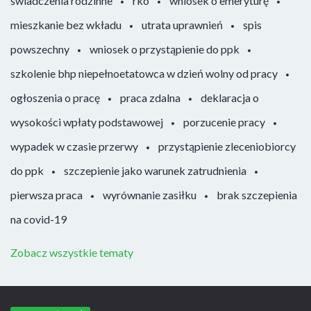
świadczenia rodzinne
rko
wniosek o emeryturę
mieszkanie bez wkładu
utrata uprawnień
spis
powszechny
wniosek o przystąpienie do ppk
szkolenie bhp niepełnoetatowca w dzień wolny od pracy
ogłoszenia o pracę
praca zdalna
deklaracja o
wysokości wpłaty podstawowej
porzucenie pracy
wypadek w czasie przerwy
przystąpienie zleceniobiorcy
do ppk
szczepienie jako warunek zatrudnienia
pierwsza praca
wyrównanie zasiłku
brak szczepienia
na covid-19
Zobacz wszystkie tematy