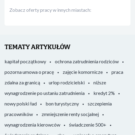
Zobacz oferty pracy w innych miastach:
TEMATY ARTYKUŁÓW
kapitał początkowy
ochrona zatrudnienia rodziców
pozorna umowa o pracę
zajęcie komornicze
praca
zdalna za granicą
urlop rodzicielski
niższe
wynagrodzenie po ustaniu zatrudnienia
kredyt 2%
nowy polski ład
bon turystyczny
szczepienia
pracowników
zmniejszenie renty socjalnej
wynagrodzenia kierowców
świadczenie 500+