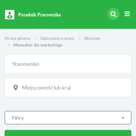
Poradnik Pracownika
Strona główna
Ogłoszenia o pracę
Wrocław
Menedżer d/s marketingu
Filtry