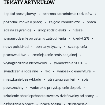
TEMATY ARTYKUŁÓW
kapitał początkowy
ochrona zatrudnienia rodziców
pozorna umowa o pracę
zajęcie komornicze
praca
zdalna za granicą
urlop rodzicielski
niższe
wynagrodzenie po ustaniu zatrudnienia
kredyt 2%
nowy polski ład
bon turystyczny
szczepienia
pracowników
zmniejszenie renty socjalnej
wynagrodzenia kierowców
świadczenie 500+
świadczenia rodzinne
rko
wniosek o emeryturę
mieszkanie bez wkładu
utrata uprawnień
spis
powszechny
wniosek o przystąpienie do ppk
szkolenie bhp niepełnoetatowca w dzień wolny od pracy
ogłoszenia o pracę
praca zdalna
deklaracja o