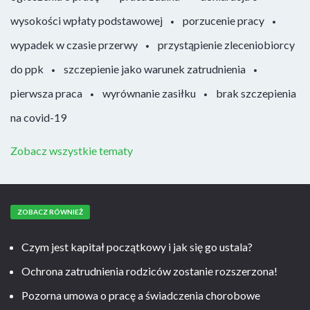
wysokości wpłaty podstawowej
porzucenie pracy
wypadek w czasie przerwy
przystąpienie zleceniobiorcy
do ppk
szczepienie jako warunek zatrudnienia
pierwsza praca
wyrównanie zasiłku
brak szczepienia
na covid-19
Zobacz wszystkie tematy
ZOBACZ RÓWNIEŻ
Czym jest kapitał początkowy i jak się go ustala?
Ochrona zatrudnienia rodziców zostanie rozszerzona!
Pozorna umowa o pracę a świadczenia chorobowe