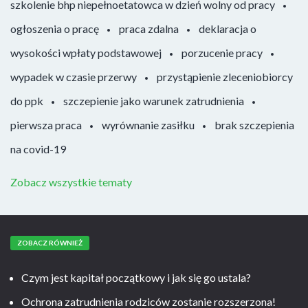
szkolenie bhp niepełnoetatowca w dzień wolny od pracy
ogłoszenia o pracę
praca zdalna
deklaracja o
wysokości wpłaty podstawowej
porzucenie pracy
wypadek w czasie przerwy
przystąpienie zleceniobiorcy
do ppk
szczepienie jako warunek zatrudnienia
pierwsza praca
wyrównanie zasiłku
brak szczepienia
na covid-19
Zobacz wszystkie tematy
ZOBACZ RÓWNIEŻ
Czym jest kapitał początkowy i jak się go ustala?
Ochrona zatrudnienia rodziców zostanie rozszerzona!