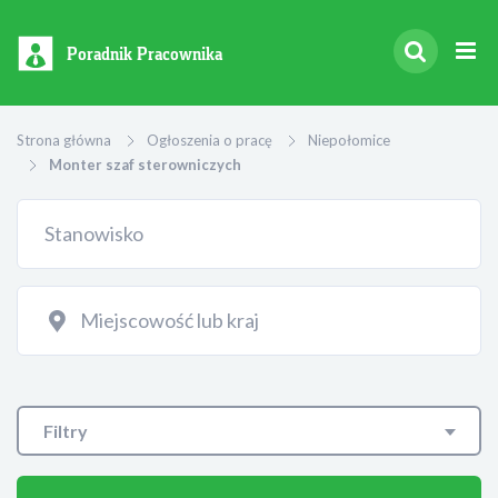
Poradnik Pracownika
Strona główna
Ogłoszenia o pracę
Niepołomice
Monter szaf sterowniczych
Filtry