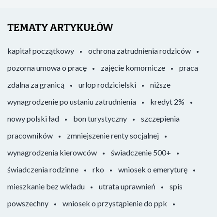
TEMATY ARTYKUŁÓW
kapitał początkowy
ochrona zatrudnienia rodziców
pozorna umowa o pracę
zajęcie komornicze
praca
zdalna za granicą
urlop rodzicielski
niższe
wynagrodzenie po ustaniu zatrudnienia
kredyt 2%
nowy polski ład
bon turystyczny
szczepienia
pracowników
zmniejszenie renty socjalnej
wynagrodzenia kierowców
świadczenie 500+
świadczenia rodzinne
rko
wniosek o emeryturę
mieszkanie bez wkładu
utrata uprawnień
spis
powszechny
wniosek o przystąpienie do ppk