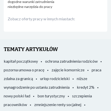
dogodne warunki zatrudnienia
niezbędne narzędzia do pracy
Zobacz oferty pracy w innych miastach:
TEMATY ARTYKUŁÓW
kapitał początkowy
ochrona zatrudnienia rodziców
pozorna umowa o pracę
zajęcie komornicze
praca
zdalna za granicą
urlop rodzicielski
niższe
wynagrodzenie po ustaniu zatrudnienia
kredyt 2%
nowy polski ład
bon turystyczny
szczepienia
pracowników
zmniejszenie renty socjalnej