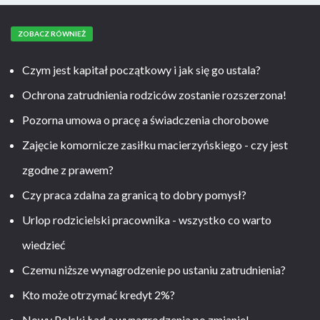
ZOBACZ RÓWNIEŻ
Czym jest kapitał początkowy i jak się go ustala?
Ochrona zatrudnienia rodziców zostanie rozszerzona!
Pozorna umowa o pracę a świadczenia chorobowe
Zajęcie komornicze zasiłku macierzyńskiego - czy jest
zgodne z prawem?
Czy praca zdalna za granicą to dobry pomysł?
Urlop rodzicielski pracownika - wszystko co warto
wiedzieć
Czemu niższe wynagrodzenie po ustaniu zatrudnienia?
Kto może otrzymać kredyt 2%?
Nowy Polski Ład a wynagrodzenia po zmianie!