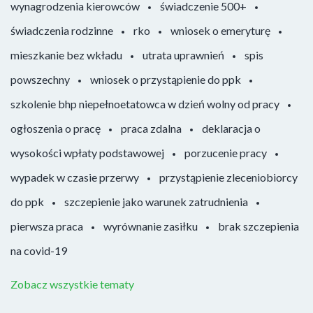
wynagrodzenia kierowców
świadczenie 500+
świadczenia rodzinne
rko
wniosek o emeryturę
mieszkanie bez wkładu
utrata uprawnień
spis
powszechny
wniosek o przystąpienie do ppk
szkolenie bhp niepełnoetatowca w dzień wolny od pracy
ogłoszenia o pracę
praca zdalna
deklaracja o
wysokości wpłaty podstawowej
porzucenie pracy
wypadek w czasie przerwy
przystąpienie zleceniobiorcy
do ppk
szczepienie jako warunek zatrudnienia
pierwsza praca
wyrównanie zasiłku
brak szczepienia
na covid-19
Zobacz wszystkie tematy