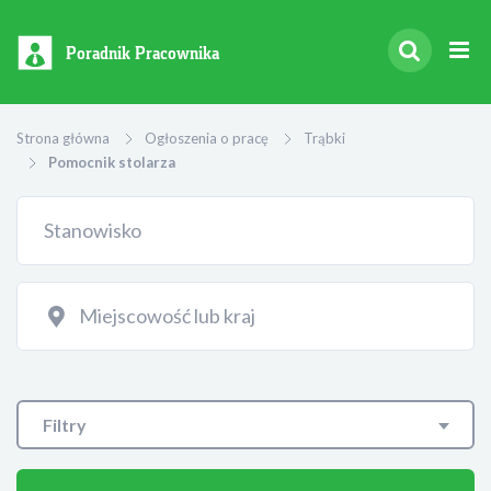
Poradnik Pracownika
Strona główna
Ogłoszenia o pracę
Trąbki
Pomocnik stolarza
Filtry