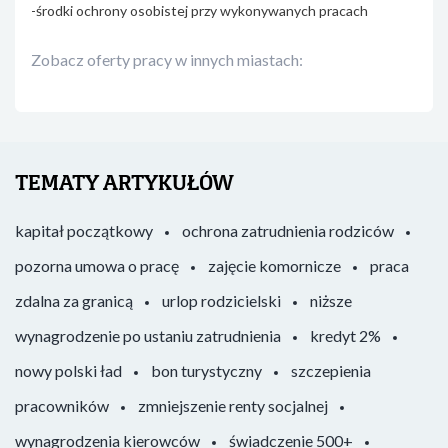
-środki ochrony osobistej przy wykonywanych pracach
Zobacz oferty pracy w innych miastach:
TEMATY ARTYKUŁÓW
kapitał początkowy
ochrona zatrudnienia rodziców
pozorna umowa o pracę
zajęcie komornicze
praca
zdalna za granicą
urlop rodzicielski
niższe
wynagrodzenie po ustaniu zatrudnienia
kredyt 2%
nowy polski ład
bon turystyczny
szczepienia
pracowników
zmniejszenie renty socjalnej
wynagrodzenia kierowców
świadczenie 500+