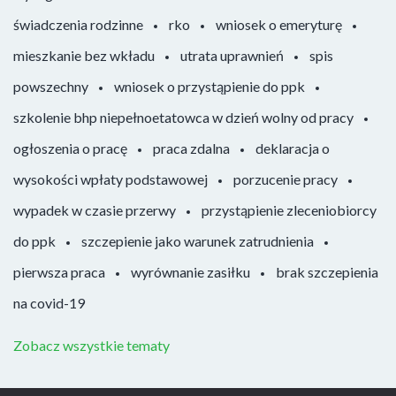
świadczenia rodzinne
rko
wniosek o emeryturę
mieszkanie bez wkładu
utrata uprawnień
spis
powszechny
wniosek o przystąpienie do ppk
szkolenie bhp niepełnoetatowca w dzień wolny od pracy
ogłoszenia o pracę
praca zdalna
deklaracja o
wysokości wpłaty podstawowej
porzucenie pracy
wypadek w czasie przerwy
przystąpienie zleceniobiorcy
do ppk
szczepienie jako warunek zatrudnienia
pierwsza praca
wyrównanie zasiłku
brak szczepienia
na covid-19
Zobacz wszystkie tematy