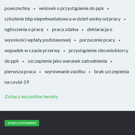
powszechny
wniosek o przystąpienie do ppk
szkolenie bhp niepełnoetatowca w dzień wolny od pracy
ogłoszenia o pracę
praca zdalna
deklaracja o
wysokości wpłaty podstawowej
porzucenie pracy
wypadek w czasie przerwy
przystąpienie zleceniobiorcy
do ppk
szczepienie jako warunek zatrudnienia
pierwsza praca
wyrównanie zasiłku
brak szczepienia
na covid-19
Zobacz wszystkie tematy
ZOBACZ RÓWNIEŻ