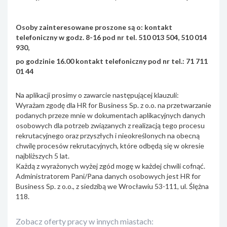
Osoby zainteresowane proszone są o: kontakt
telefoniczny w godz. 8-16 pod nr tel. 510 013 504, 510 014
930,
po godzinie 16.00 kontakt telefoniczny pod nr tel.: 71 711
01 44
Na aplikacji prosimy o zawarcie następującej klauzuli:
Wyrażam zgodę dla HR for Business Sp. z o.o. na przetwarzanie
podanych przeze mnie w dokumentach aplikacyjnych danych
osobowych dla potrzeb związanych z realizacją tego procesu
rekrutacyjnego oraz przyszłych i nieokreślonych na obecną
chwilę procesów rekrutacyjnych, które odbędą się w okresie
najbliższych 5 lat.
Każdą z wyrażonych wyżej zgód mogę w każdej chwili cofnąć.
Administratorem Pani/Pana danych osobowych jest HR for
Business Sp. z o.o., z siedzibą we Wrocławiu 53-111, ul. Ślężna
118.
Zobacz oferty pracy w innych miastach: