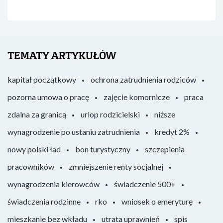
TEMATY ARTYKUŁÓW
kapitał początkowy
ochrona zatrudnienia rodziców
pozorna umowa o pracę
zajęcie komornicze
praca
zdalna za granicą
urlop rodzicielski
niższe
wynagrodzenie po ustaniu zatrudnienia
kredyt 2%
nowy polski ład
bon turystyczny
szczepienia
pracowników
zmniejszenie renty socjalnej
wynagrodzenia kierowców
świadczenie 500+
świadczenia rodzinne
rko
wniosek o emeryturę
mieszkanie bez wkładu
utrata uprawnień
spis