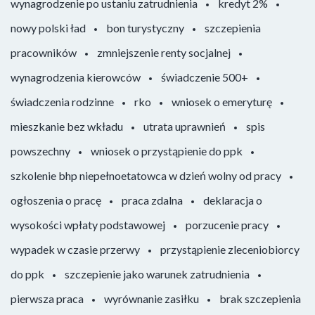
wynagrodzenie po ustaniu zatrudnienia
kredyt 2%
nowy polski ład
bon turystyczny
szczepienia
pracowników
zmniejszenie renty socjalnej
wynagrodzenia kierowców
świadczenie 500+
świadczenia rodzinne
rko
wniosek o emeryturę
mieszkanie bez wkładu
utrata uprawnień
spis
powszechny
wniosek o przystąpienie do ppk
szkolenie bhp niepełnoetatowca w dzień wolny od pracy
ogłoszenia o pracę
praca zdalna
deklaracja o
wysokości wpłaty podstawowej
porzucenie pracy
wypadek w czasie przerwy
przystąpienie zleceniobiorcy
do ppk
szczepienie jako warunek zatrudnienia
pierwsza praca
wyrównanie zasiłku
brak szczepienia