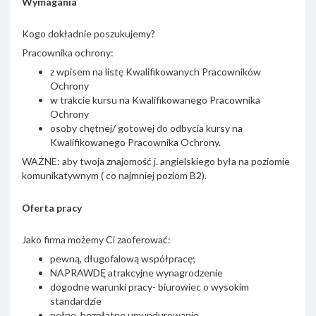
Wymagania
Kogo dokładnie poszukujemy?
Pracownika ochrony:
z wpisem na listę Kwalifikowanych Pracowników
Ochrony
w trakcie kursu na Kwalifikowanego Pracownika
Ochrony
osoby chętnej/ gotowej do odbycia kursy na
Kwalifikowanego Pracownika Ochrony.
WAŻNE: aby twoja znajomość j. angielskiego była na poziomie
komunikatywnym ( co najmniej poziom B2).
Oferta pracy
Jako firma możemy Ci zaoferować:
pewną, długofalową współpracę;
NAPRAWDĘ atrakcyjne wynagrodzenie
dogodne warunki pracy- biurowiec o wysokim
standardzie
pełne, bezpłatne umundurowanie