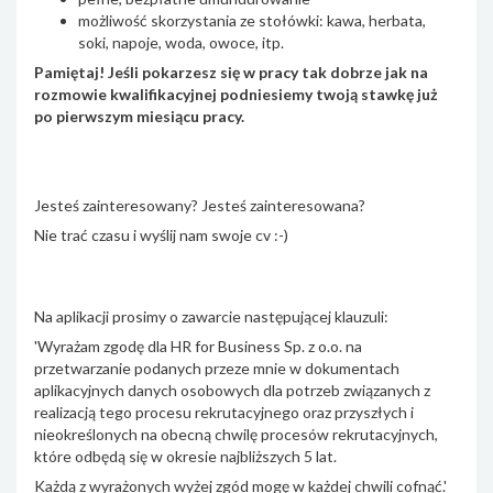
możliwość skorzystania ze stołówki: kawa, herbata,
soki, napoje, woda, owoce, itp.
Pamiętaj! Jeśli pokarzesz się w pracy tak dobrze jak na
rozmowie kwalifikacyjnej podniesiemy twoją stawkę już
po pierwszym miesiącu pracy.
Jesteś zainteresowany? Jesteś zainteresowana?
Nie trać czasu i wyślij nam swoje cv :-)
Na aplikacji prosimy o zawarcie następującej klauzuli:
'Wyrażam zgodę dla HR for Business Sp. z o.o. na
przetwarzanie podanych przeze mnie w dokumentach
aplikacyjnych danych osobowych dla potrzeb związanych z
realizacją tego procesu rekrutacyjnego oraz przyszłych i
nieokreślonych na obecną chwilę procesów rekrutacyjnych,
które odbędą się w okresie najbliższych 5 lat.
Każdą z wyrażonych wyżej zgód mogę w każdej chwili cofnąć.'