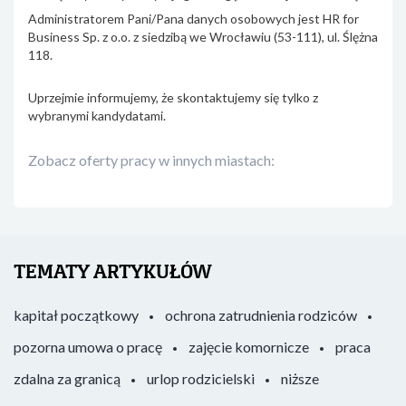
Administratorem Pani/Pana danych osobowych jest HR for
Business Sp. z o.o. z siedzibą we Wrocławiu (53-111), ul. Ślężna
118.
Uprzejmie informujemy, że skontaktujemy się tylko z
wybranymi kandydatami.
Zobacz oferty pracy w innych miastach:
TEMATY ARTYKUŁÓW
kapitał początkowy
ochrona zatrudnienia rodziców
pozorna umowa o pracę
zajęcie komornicze
praca
zdalna za granicą
urlop rodzicielski
niższe