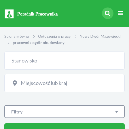
Poradnik Pracownika
Strona główna
Ogłoszenia o pracę
Nowy Dwór Mazowiecki
pracownik ogólnobudowlany
Filtry