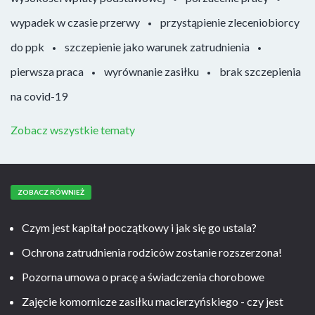
wypadek w czasie przerwy
przystąpienie zleceniobiorcy
do ppk
szczepienie jako warunek zatrudnienia
pierwsza praca
wyrównanie zasiłku
brak szczepienia
na covid-19
Zobacz wszystkie tematy
ZOBACZ RÓWNIEŻ
Czym jest kapitał początkowy i jak się go ustala?
Ochrona zatrudnienia rodziców zostanie rozszerzona!
Pozorna umowa o pracę a świadczenia chorobowe
Zajęcie komornicze zasiłku macierzyńskiego - czy jest