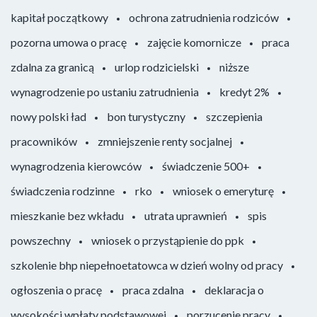
kapitał początkowy
ochrona zatrudnienia rodziców
pozorna umowa o pracę
zajęcie komornicze
praca
zdalna za granicą
urlop rodzicielski
niższe
wynagrodzenie po ustaniu zatrudnienia
kredyt 2%
nowy polski ład
bon turystyczny
szczepienia
pracowników
zmniejszenie renty socjalnej
wynagrodzenia kierowców
świadczenie 500+
świadczenia rodzinne
rko
wniosek o emeryturę
mieszkanie bez wkładu
utrata uprawnień
spis
powszechny
wniosek o przystąpienie do ppk
szkolenie bhp niepełnoetatowca w dzień wolny od pracy
ogłoszenia o pracę
praca zdalna
deklaracja o
wysokości wpłaty podstawowej
porzucenie pracy