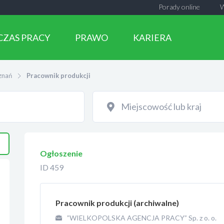
Porady online
CZAS PRACY
PRAWO
KARIERA
znań
Pracownik produkcji
Ogłoszenie
ID 459
Pracownik produkcji (archiwalne)
”WIELKOPOLSKA AGENCJA PRACY” Sp. z o. o.