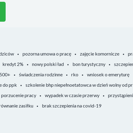
odziców
pozorna umowa o pracę
zajęcie komornicze
pr
kredyt 2%
nowy polski ład
bon turystyczny
szczepie
 500+
świadczenia rodzinne
rko
wniosek o emeryturę
e do ppk
szkolenie bhp niepełnoetatowca w dzień wolny od p
porzucenie pracy
wypadek w czasie przerwy
przystąpien
ównanie zasiłku
brak szczepienia na covid-19