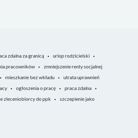
aca zdalna za granicą
urlop rodzicielski
nia pracowników
zmniejszenie renty socjalnej
mieszkanie bez wkładu
utrata uprawnień
racy
ogłoszenia o pracę
praca zdalna
ie zleceniobiorcy do ppk
szczepienie jako