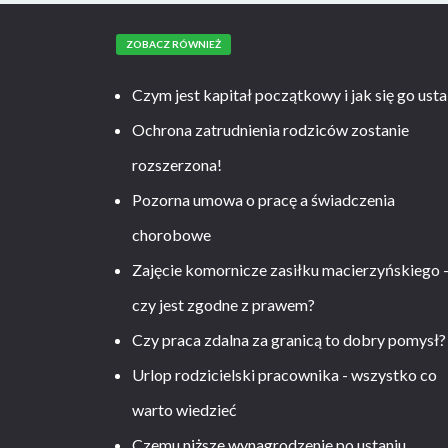
ZOBACZ RÓWNIEŻ
Czym jest kapitał początkowy i jak się go usta
Ochrona zatrudnienia rodziców zostanie
rozszerzona!
Pozorna umowa o pracę a świadczenia
chorobowe
Zajęcie komornicze zasiłku macierzyńskiego 
czy jest zgodne z prawem?
Czy praca zdalna za granicą to dobry pomysł?
Urlop rodzicielski pracownika - wszystko co
warto wiedzieć
Czemu niższe wynagrodzenie po ustaniu