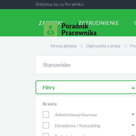
Reklamuj się na Poradniku
ZAROBKI
ZATRUDNIENIE
Strona główna
Ogłoszenia o pracę
Po
Filtry
Branża
Administracja biurowa
Doradztwo / Konsulting