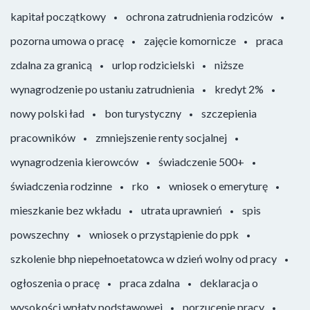
kapitał początkowy
ochrona zatrudnienia rodziców
pozorna umowa o pracę
zajęcie komornicze
praca
zdalna za granicą
urlop rodzicielski
niższe
wynagrodzenie po ustaniu zatrudnienia
kredyt 2%
nowy polski ład
bon turystyczny
szczepienia
pracowników
zmniejszenie renty socjalnej
wynagrodzenia kierowców
świadczenie 500+
świadczenia rodzinne
rko
wniosek o emeryturę
mieszkanie bez wkładu
utrata uprawnień
spis
powszechny
wniosek o przystąpienie do ppk
szkolenie bhp niepełnoetatowca w dzień wolny od pracy
ogłoszenia o pracę
praca zdalna
deklaracja o
wysokości wpłaty podstawowej
porzucenie pracy