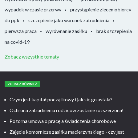
wypadek w czasie przerwy
przystąpienie zleceniobiorcy
do ppk
szczepienie jako warunek zatrudnienia
pierwsza praca
wyrównanie zasiłku
brak szczepienia
na covid-19
Zobacz wszystkie tematy
ZOBACZ RÓWNIEŻ
Czym jest kapitał początkowy i jak się go ustala?
Ochrona zatrudnienia rodziców zostanie rozszerzona!
Pozorna umowa o pracę a świadczenia chorobowe
Zajęcie komornicze zasiłku macierzyńskiego - czy jest