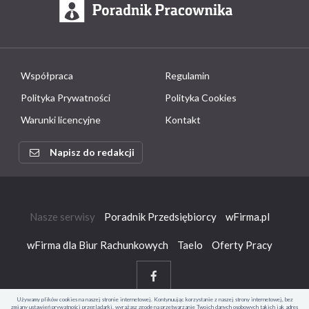
Współpraca
Regulamin
Polityka Prywatności
Polityka Cookies
Warunki licencyjne
Kontakt
Napisz do redakcji
Nasze serwisy
Poradnik Przedsiębiorcy
wFirma.pl
wFirma dla Biur Rachunkowych
Taelo
Oferty Pracy
Używamy plików cookies na naszej stronie internetowej. Kontynuując korzystanie z naszej strony internetowej, bez
zmiany ustawień prywatności przeglądarki, wyrażasz zgodę na przetwarzanie Twoich danych osobowych takich jak adres