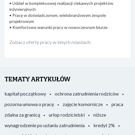
• Udział w kompleksowej realizacji ciekawych projektów
inżynieryjnych
• Pracę w doświadczonym, wielobranżowym zespole
projektowym
• Komfortowe warunki pracy w nowoczesnym biurze
Zobacz oferty pracy w innych miastach:
TEMATY ARTYKUŁÓW
kapitał początkowy
ochrona zatrudnienia rodziców
pozorna umowa o pracę
zajęcie komornicze
praca
zdalna za granicą
urlop rodzicielski
niższe
wynagrodzenie po ustaniu zatrudnienia
kredyt 2%