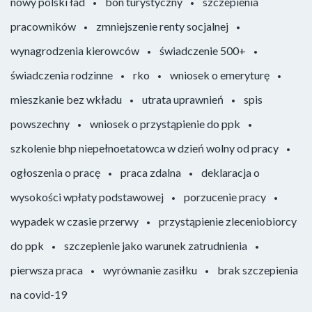
nowy polski ład
bon turystyczny
szczepienia
pracowników
zmniejszenie renty socjalnej
wynagrodzenia kierowców
świadczenie 500+
świadczenia rodzinne
rko
wniosek o emeryturę
mieszkanie bez wkładu
utrata uprawnień
spis
powszechny
wniosek o przystąpienie do ppk
szkolenie bhp niepełnoetatowca w dzień wolny od pracy
ogłoszenia o pracę
praca zdalna
deklaracja o
wysokości wpłaty podstawowej
porzucenie pracy
wypadek w czasie przerwy
przystąpienie zleceniobiorcy
do ppk
szczepienie jako warunek zatrudnienia
pierwsza praca
wyrównanie zasiłku
brak szczepienia
na covid-19