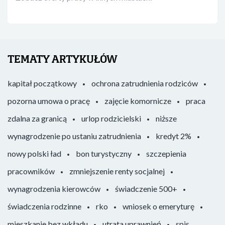
TEMATY ARTYKUŁÓW
kapitał początkowy
ochrona zatrudnienia rodziców
pozorna umowa o pracę
zajęcie komornicze
praca
zdalna za granicą
urlop rodzicielski
niższe
wynagrodzenie po ustaniu zatrudnienia
kredyt 2%
nowy polski ład
bon turystyczny
szczepienia
pracowników
zmniejszenie renty socjalnej
wynagrodzenia kierowców
świadczenie 500+
świadczenia rodzinne
rko
wniosek o emeryturę
mieszkanie bez wkładu
utrata uprawnień
spis