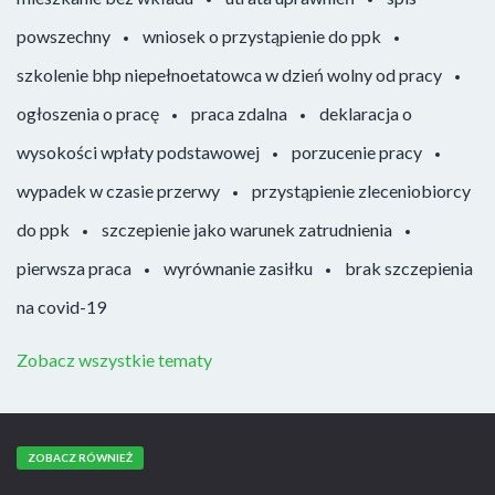
powszechny
wniosek o przystąpienie do ppk
szkolenie bhp niepełnoetatowca w dzień wolny od pracy
ogłoszenia o pracę
praca zdalna
deklaracja o
wysokości wpłaty podstawowej
porzucenie pracy
wypadek w czasie przerwy
przystąpienie zleceniobiorcy
do ppk
szczepienie jako warunek zatrudnienia
pierwsza praca
wyrównanie zasiłku
brak szczepienia
na covid-19
Zobacz wszystkie tematy
ZOBACZ RÓWNIEŻ