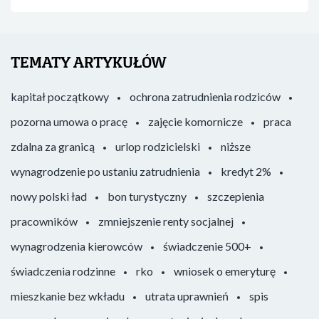
TEMATY ARTYKUŁÓW
kapitał początkowy
ochrona zatrudnienia rodziców
pozorna umowa o pracę
zajęcie komornicze
praca
zdalna za granicą
urlop rodzicielski
niższe
wynagrodzenie po ustaniu zatrudnienia
kredyt 2%
nowy polski ład
bon turystyczny
szczepienia
pracowników
zmniejszenie renty socjalnej
wynagrodzenia kierowców
świadczenie 500+
świadczenia rodzinne
rko
wniosek o emeryturę
mieszkanie bez wkładu
utrata uprawnień
spis