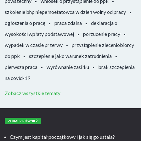
powszechny
wniosek o przystąpienie do ppk
szkolenie bhp niepełnoetatowca w dzień wolny od pracy
ogłoszenia o pracę
praca zdalna
deklaracja o
wysokości wpłaty podstawowej
porzucenie pracy
wypadek w czasie przerwy
przystąpienie zleceniobiorcy
do ppk
szczepienie jako warunek zatrudnienia
pierwsza praca
wyrównanie zasiłku
brak szczepienia
na covid-19
Zobacz wszystkie tematy
ZOBACZ RÓWNIEŻ
Czym jest kapitał początkowy i jak się go ustala?