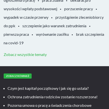
ogłoszenia o pracę
praca zdalna
deklaracja o
wysokości wpłaty podstawowej
porzucenie pracy
wypadek w czasie przerwy
przystąpienie zleceniobiorcy
do ppk
szczepienie jako warunek zatrudnienia
pierwsza praca
wyrównanie zasiłku
brak szczepienia
na covid-19
Zobacz wszystkie tematy
ZOBACZ RÓWNIEŻ
Czym jest kapitał początkowy i jak się go ustala?
Ochrona zatrudnienia rodziców zostanie rozszerzona!
Pozorna umowa o pracę a świadczenia chorobowe