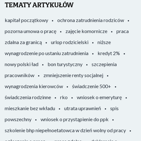
TEMATY ARTYKUŁÓW
kapitał początkowy
ochrona zatrudnienia rodziców
pozorna umowa o pracę
zajęcie komornicze
praca
zdalna za granicą
urlop rodzicielski
niższe
wynagrodzenie po ustaniu zatrudnienia
kredyt 2%
nowy polski ład
bon turystyczny
szczepienia
pracowników
zmniejszenie renty socjalnej
wynagrodzenia kierowców
świadczenie 500+
świadczenia rodzinne
rko
wniosek o emeryturę
mieszkanie bez wkładu
utrata uprawnień
spis
powszechny
wniosek o przystąpienie do ppk
szkolenie bhp niepełnoetatowca w dzień wolny od pracy