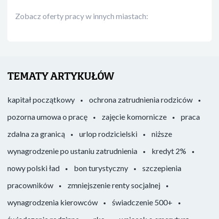
Zobacz oferty pracy w innych miastach:
TEMATY ARTYKUŁÓW
kapitał początkowy
ochrona zatrudnienia rodziców
pozorna umowa o pracę
zajęcie komornicze
praca
zdalna za granicą
urlop rodzicielski
niższe
wynagrodzenie po ustaniu zatrudnienia
kredyt 2%
nowy polski ład
bon turystyczny
szczepienia
pracowników
zmniejszenie renty socjalnej
wynagrodzenia kierowców
świadczenie 500+