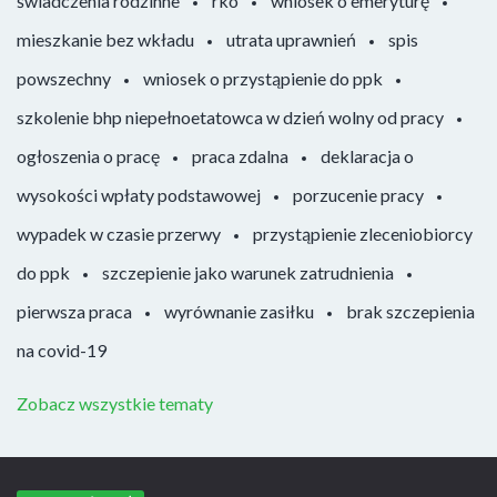
świadczenia rodzinne
rko
wniosek o emeryturę
mieszkanie bez wkładu
utrata uprawnień
spis
powszechny
wniosek o przystąpienie do ppk
szkolenie bhp niepełnoetatowca w dzień wolny od pracy
ogłoszenia o pracę
praca zdalna
deklaracja o
wysokości wpłaty podstawowej
porzucenie pracy
wypadek w czasie przerwy
przystąpienie zleceniobiorcy
do ppk
szczepienie jako warunek zatrudnienia
pierwsza praca
wyrównanie zasiłku
brak szczepienia
na covid-19
Zobacz wszystkie tematy