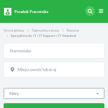
Poradnik Pracownika
Strona główna
Ogłoszenia o pracę
Rzeszów
Specjalista ds. IT / IT Support / IT Helpdesk
Filtry