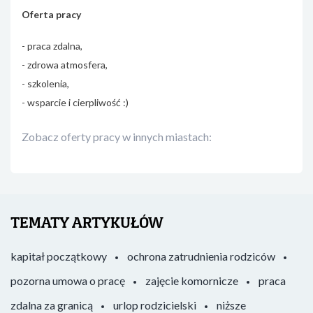
Oferta pracy
- praca zdalna,
- zdrowa atmosfera,
- szkolenia,
- wsparcie i cierpliwość :)
Zobacz oferty pracy w innych miastach:
TEMATY ARTYKUŁÓW
kapitał początkowy
ochrona zatrudnienia rodziców
pozorna umowa o pracę
zajęcie komornicze
praca
zdalna za granicą
urlop rodzicielski
niższe