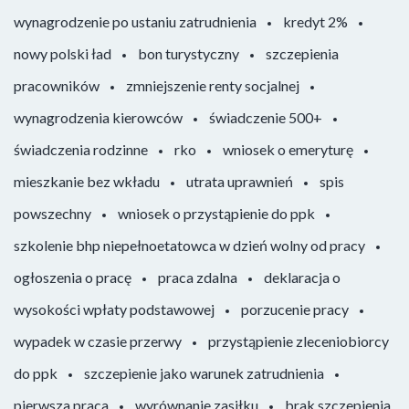
wynagrodzenie po ustaniu zatrudnienia
kredyt 2%
nowy polski ład
bon turystyczny
szczepienia
pracowników
zmniejszenie renty socjalnej
wynagrodzenia kierowców
świadczenie 500+
świadczenia rodzinne
rko
wniosek o emeryturę
mieszkanie bez wkładu
utrata uprawnień
spis
powszechny
wniosek o przystąpienie do ppk
szkolenie bhp niepełnoetatowca w dzień wolny od pracy
ogłoszenia o pracę
praca zdalna
deklaracja o
wysokości wpłaty podstawowej
porzucenie pracy
wypadek w czasie przerwy
przystąpienie zleceniobiorcy
do ppk
szczepienie jako warunek zatrudnienia
pierwsza praca
wyrównanie zasiłku
brak szczepienia