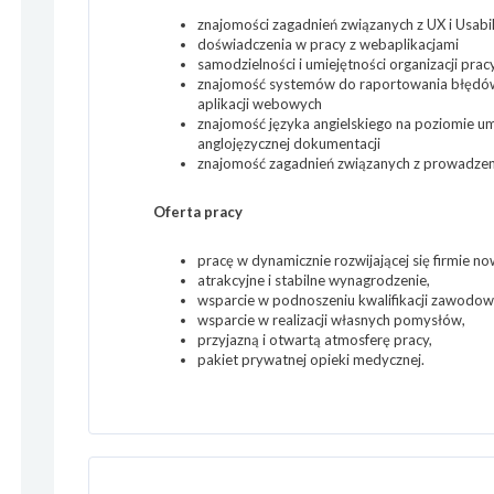
znajomości zagadnień związanych z UX i Usabil
doświadczenia w pracy z webaplikacjami
samodzielności i umiejętności organizacji prac
znajomość systemów do raportowania błędów 
aplikacji webowych
znajomość języka angielskiego na poziomie um
anglojęzycznej dokumentacji
znajomość zagadnień związanych z prowadzen
Oferta pracy
pracę w dynamicznie rozwijającej się firmie n
atrakcyjne i stabilne wynagrodzenie,
wsparcie w podnoszeniu kwalifikacji zawodowy
wsparcie w realizacji własnych pomysłów,
przyjazną i otwartą atmosferę pracy,
pakiet prywatnej opieki medycznej.