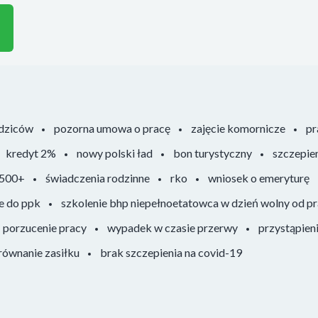
odziców
pozorna umowa o pracę
zajęcie komornicze
pr
kredyt 2%
nowy polski ład
bon turystyczny
szczepie
 500+
świadczenia rodzinne
rko
wniosek o emeryturę
e do ppk
szkolenie bhp niepełnoetatowca w dzień wolny od p
porzucenie pracy
wypadek w czasie przerwy
przystąpien
ównanie zasiłku
brak szczepienia na covid-19