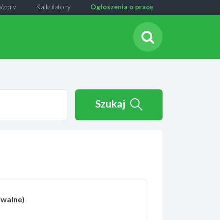
Wzory
Kalkulatory
Ogłoszenia o pracę
Szukaj
iwalne)