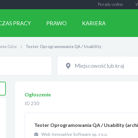
Porady online
CZAS PRACY
PRAWO
KARIERA
enia Góra
Tester Oprogramowania QA / Usability
Ogłoszenie
ID 210
Tester Oprogramowania QA / Usability (arch
Web Innovative Software sp. z o.o.