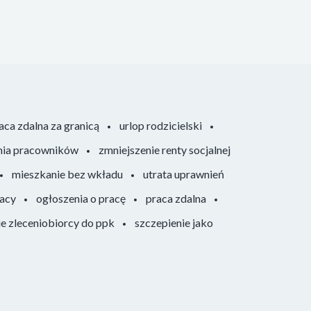
aca zdalna za granicą
urlop rodzicielski
nia pracowników
zmniejszenie renty socjalnej
mieszkanie bez wkładu
utrata uprawnień
racy
ogłoszenia o pracę
praca zdalna
ie zleceniobiorcy do ppk
szczepienie jako