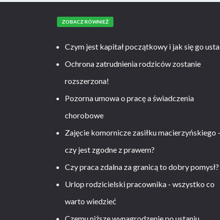
ZOBACZ RÓWNIEŻ
Czym jest kapitał początkowy i jak się go usta
Ochrona zatrudnienia rodziców zostanie
rozszerzona!
Pozorna umowa o pracę a świadczenia
chorobowe
Zajęcie komornicze zasiłku macierzyńskiego 
czy jest zgodne z prawem?
Czy praca zdalna za granicą to dobry pomysł?
Urlop rodzicielski pracownika - wszystko co
warto wiedzieć
Czemu niższe wynagrodzenie po ustaniu