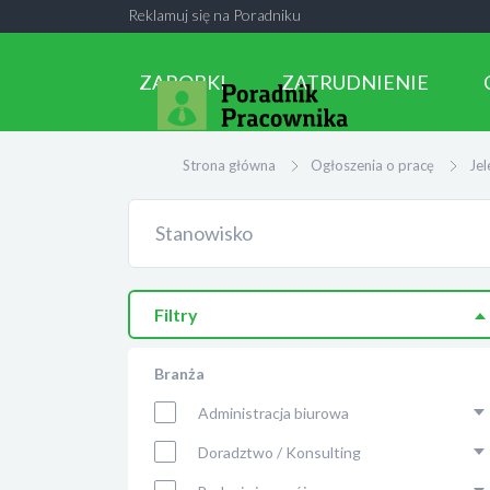
Reklamuj się na Poradniku
ZAROBKI
ZATRUDNIENIE
Strona główna
Ogłoszenia o pracę
Jel
Filtry
Branża
Administracja biurowa
Doradztwo / Konsulting