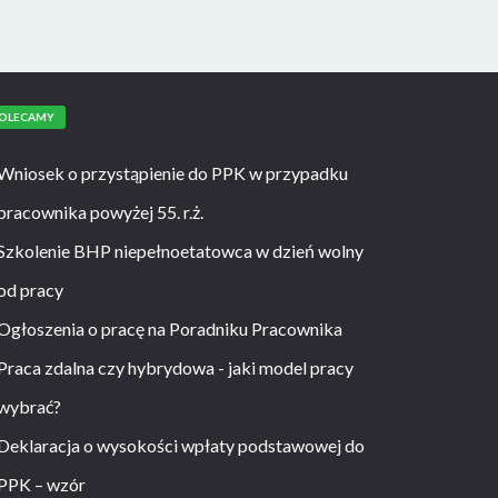
OLECAMY
Wniosek o przystąpienie do PPK w przypadku
pracownika powyżej 55. r.ż.
Szkolenie BHP niepełnoetatowca w dzień wolny
od pracy
Ogłoszenia o pracę na Poradniku Pracownika
Praca zdalna czy hybrydowa - jaki model pracy
wybrać?
Deklaracja o wysokości wpłaty podstawowej do
PPK – wzór