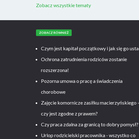
Zobacz wszystkie tematy
ZOBACZ RÓWNIEŻ
Czym jest kapitał początkowy i jak się go usta
Ochrona zatrudnienia rodziców zostanie
rozszerzona!
Pozorna umowa o pracę a świadczenia
chorobowe
Zajęcie komornicze zasiłku macierzyńskiego 
czy jest zgodne z prawem?
Czy praca zdalna za granicą to dobry pomysł?
Urlop rodzicielski pracownika - wszystko co