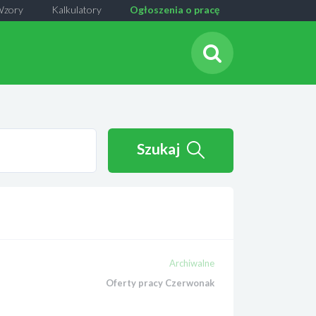
Wzory
Kalkulatory
Ogłoszenia o pracę
Szukaj
Archiwalne
Oferty pracy Czerwonak