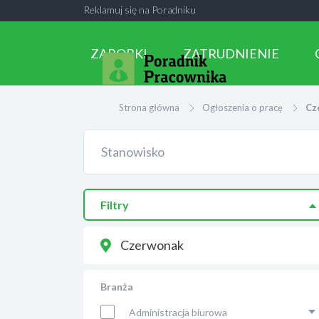
Reklamuj się na Poradniku
ZAROBKI
ZATRUDNIENIE
Strona główna
Ogłoszenia o pracę
Cz
Filtry
Czerwonak
Branża
Administracja biurowa