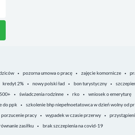
odziców
pozorna umowa o pracę
zajęcie komornicze
pr
kredyt 2%
nowy polski ład
bon turystyczny
szczepie
 500+
świadczenia rodzinne
rko
wniosek o emeryturę
e do ppk
szkolenie bhp niepełnoetatowca w dzień wolny od p
porzucenie pracy
wypadek w czasie przerwy
przystąpien
ównanie zasiłku
brak szczepienia na covid-19