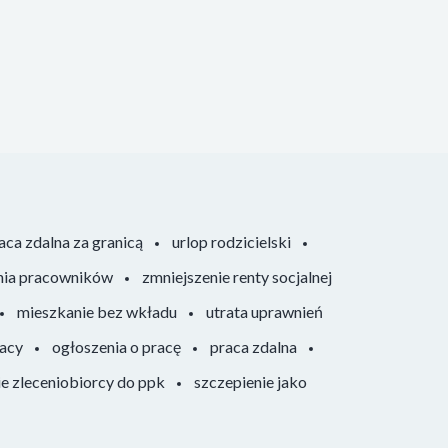
aca zdalna za granicą
urlop rodzicielski
nia pracowników
zmniejszenie renty socjalnej
mieszkanie bez wkładu
utrata uprawnień
racy
ogłoszenia o pracę
praca zdalna
ie zleceniobiorcy do ppk
szczepienie jako