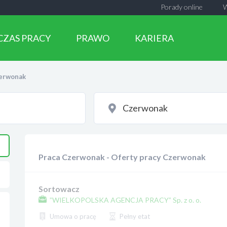
Porady online
CZAS PRACY
PRAWO
KARIERA
erwonak
Praca Czerwonak - Oferty pracy Czerwonak
Sortowacz
”WIELKOPOLSKA AGENCJA PRACY” Sp. z o. o.
Umowa o pracę
Pełny etat