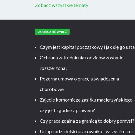
Zobacz wszystkie tematy
ZOBACZ RÓWNIEŻ
Czym jest kapitał początkowy i jak się go usta
Ochrona zatrudnienia rodziców zostanie
rozszerzona!
Pozorna umowa o pracę a świadczenia
chorobowe
Zajęcie komornicze zasiłku macierzyńskiego 
czy jest zgodne z prawem?
Czy praca zdalna za granicą to dobry pomysł?
Urlop rodzicielski pracownika - wszystko co