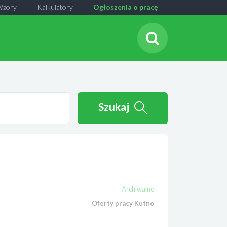
Wzory
Kalkulatory
Ogłoszenia o pracę
Szukaj
Archiwalne
Oferty pracy Kutno