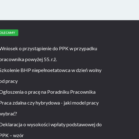
OLECAMY
Wniosek o przystąpienie do PPK w przypadku
pracownika powyżej 55. r.ż.
Szkolenie BHP niepełnoetatowca w dzień wolny
od pracy
Ogłoszenia o pracę na Poradniku Pracownika
Praca zdalna czy hybrydowa - jaki model pracy
wybrać?
Deklaracja o wysokości wpłaty podstawowej do
PPK – wzór