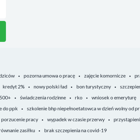
odziców
pozorna umowa o pracę
zajęcie komornicze
pr
kredyt 2%
nowy polski ład
bon turystyczny
szczepie
 500+
świadczenia rodzinne
rko
wniosek o emeryturę
e do ppk
szkolenie bhp niepełnoetatowca w dzień wolny od p
porzucenie pracy
wypadek w czasie przerwy
przystąpien
ównanie zasiłku
brak szczepienia na covid-19