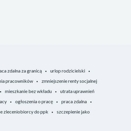
aca zdalna za granicą
urlop rodzicielski
nia pracowników
zmniejszenie renty socjalnej
mieszkanie bez wkładu
utrata uprawnień
racy
ogłoszenia o pracę
praca zdalna
ie zleceniobiorcy do ppk
szczepienie jako