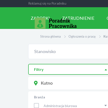
Reklamuj się na Poradniku
ZAROBKI
ZATRUDNIENIE
Strona główna
Ogłoszenia o pracę
Ku
Filtry
Kutno
Branża
Administracja biurowa