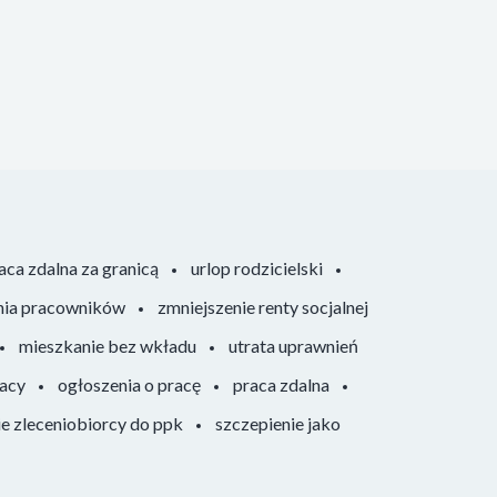
aca zdalna za granicą
urlop rodzicielski
nia pracowników
zmniejszenie renty socjalnej
mieszkanie bez wkładu
utrata uprawnień
racy
ogłoszenia o pracę
praca zdalna
ie zleceniobiorcy do ppk
szczepienie jako