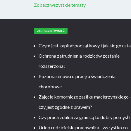
Zobacz wszystkie tematy
ZOBACZ RÓWNIEŻ
Czym jest kapitał początkowy i jak się go usta
Ochrona zatrudnienia rodziców zostanie
rozszerzona!
Pozorna umowa o pracę a świadczenia
chorobowe
Zajęcie komornicze zasiłku macierzyńskiego 
czy jest zgodne z prawem?
Czy praca zdalna za granicą to dobry pomysł?
Urlop rodzicielski pracownika - wszystko co