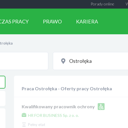
Porady online
CZAS PRACY
PRAWO
KARIERA
trołęka
Praca Ostrołęka - Oferty pracy Ostrołęka
Kwalifikowany pracownik ochrony
HR FOR BUSINESS Sp. z o. o.
Pełny etat