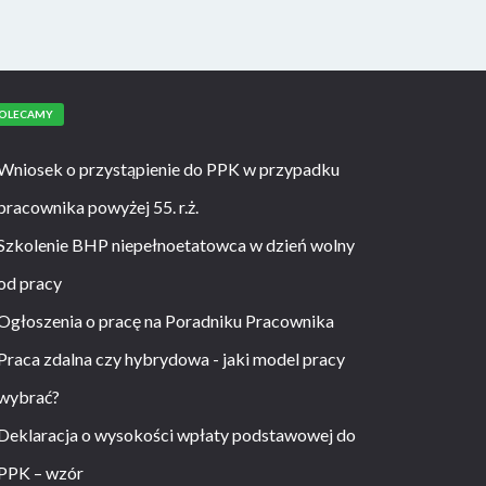
OLECAMY
Wniosek o przystąpienie do PPK w przypadku
pracownika powyżej 55. r.ż.
Szkolenie BHP niepełnoetatowca w dzień wolny
od pracy
Ogłoszenia o pracę na Poradniku Pracownika
Praca zdalna czy hybrydowa - jaki model pracy
wybrać?
Deklaracja o wysokości wpłaty podstawowej do
PPK – wzór