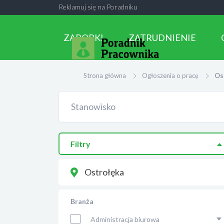
Reklamuj się na Poradniku
ZAROBKI
ZATRUDNIENIE
Strona główna
Ogłoszenia o pracę
Os
Filtry
Ostrołęka
Branża
Administracja biurowa