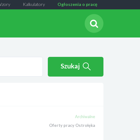
Wzory
Kalkulatory
Ogłoszenia o pracę
Szukaj
Archiwalne
Oferty pracy Ostrołęka