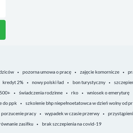
odziców
pozorna umowa o pracę
zajęcie komornicze
pr
kredyt 2%
nowy polski ład
bon turystyczny
szczepie
 500+
świadczenia rodzinne
rko
wniosek o emeryturę
e do ppk
szkolenie bhp niepełnoetatowca w dzień wolny od p
porzucenie pracy
wypadek w czasie przerwy
przystąpien
ównanie zasiłku
brak szczepienia na covid-19