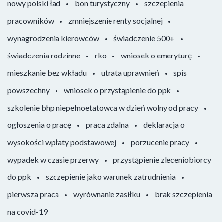
nowy polski ład
bon turystyczny
szczepienia
pracowników
zmniejszenie renty socjalnej
wynagrodzenia kierowców
świadczenie 500+
świadczenia rodzinne
rko
wniosek o emeryturę
mieszkanie bez wkładu
utrata uprawnień
spis
powszechny
wniosek o przystąpienie do ppk
szkolenie bhp niepełnoetatowca w dzień wolny od pracy
ogłoszenia o pracę
praca zdalna
deklaracja o
wysokości wpłaty podstawowej
porzucenie pracy
wypadek w czasie przerwy
przystąpienie zleceniobiorcy
do ppk
szczepienie jako warunek zatrudnienia
pierwsza praca
wyrównanie zasiłku
brak szczepienia
na covid-19