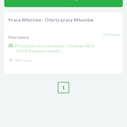
Praca Włostów - Oferty pracy Włostów
Archiwalne
Kierowca
Przedsiębiorstwo Handlowo-Usługowe WER-
TRANS Katarzyna Sierant
Włostów
1