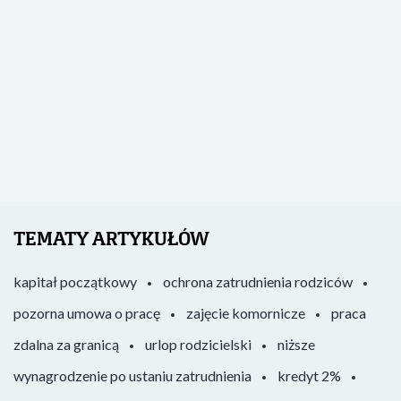
TEMATY ARTYKUŁÓW
kapitał początkowy
ochrona zatrudnienia rodziców
pozorna umowa o pracę
zajęcie komornicze
praca
zdalna za granicą
urlop rodzicielski
niższe
wynagrodzenie po ustaniu zatrudnienia
kredyt 2%