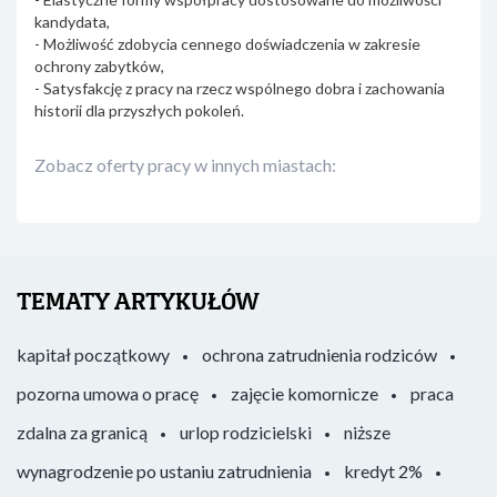
kandydata,
- Możliwość zdobycia cennego doświadczenia w zakresie
ochrony zabytków,
- Satysfakcję z pracy na rzecz wspólnego dobra i zachowania
historii dla przyszłych pokoleń.
Zobacz oferty pracy w innych miastach:
TEMATY ARTYKUŁÓW
kapitał początkowy
ochrona zatrudnienia rodziców
pozorna umowa o pracę
zajęcie komornicze
praca
zdalna za granicą
urlop rodzicielski
niższe
wynagrodzenie po ustaniu zatrudnienia
kredyt 2%