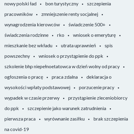
nowy polski ład
bon turystyczny
szczepienia
pracowników
zmniejszenie renty socjalnej
wynagrodzenia kierowców
świadczenie 500+
świadczenia rodzinne
rko
wniosek o emeryturę
mieszkanie bez wkładu
utrata uprawnień
spis
powszechny
wniosek o przystąpienie do ppk
szkolenie bhp niepełnoetatowca w dzień wolny od pracy
ogłoszenia o pracę
praca zdalna
deklaracja o
wysokości wpłaty podstawowej
porzucenie pracy
wypadek w czasie przerwy
przystąpienie zleceniobiorcy
do ppk
szczepienie jako warunek zatrudnienia
pierwsza praca
wyrównanie zasiłku
brak szczepienia
na covid-19