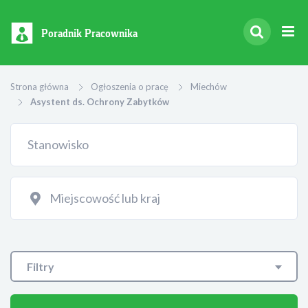
Poradnik Pracownika
Strona główna
Ogłoszenia o pracę
Miechów
Asystent ds. Ochrony Zabytków
Filtry