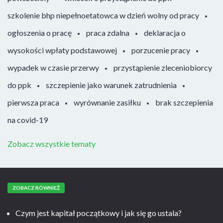
szkolenie bhp niepełnoetatowca w dzień wolny od pracy
ogłoszenia o pracę
praca zdalna
deklaracja o
wysokości wpłaty podstawowej
porzucenie pracy
wypadek w czasie przerwy
przystąpienie zleceniobiorcy
do ppk
szczepienie jako warunek zatrudnienia
pierwsza praca
wyrównanie zasiłku
brak szczepienia
na covid-19
Zobacz wszystkie tematy
ZOBACZ RÓWNIEŻ
Czym jest kapitał początkowy i jak się go ustala?