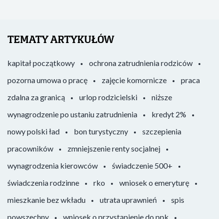
TEMATY ARTYKUŁÓW
kapitał początkowy
ochrona zatrudnienia rodziców
pozorna umowa o pracę
zajęcie komornicze
praca
zdalna za granicą
urlop rodzicielski
niższe
wynagrodzenie po ustaniu zatrudnienia
kredyt 2%
nowy polski ład
bon turystyczny
szczepienia
pracowników
zmniejszenie renty socjalnej
wynagrodzenia kierowców
świadczenie 500+
świadczenia rodzinne
rko
wniosek o emeryturę
mieszkanie bez wkładu
utrata uprawnień
spis
powszechny
wniosek o przystąpienie do ppk