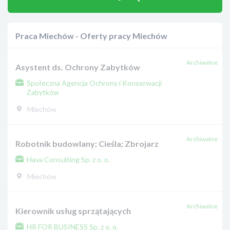
Praca Miechów - Oferty pracy Miechów
Archiwalne
Asystent ds. Ochrony Zabytków
Społeczna Agencja Ochrony i Konserwacji
Zabytków
Miechów
Archiwalne
Robotnik budowlany; Cieśla; Zbrojarz
Hava Consulting Sp. z o. o.
Miechów
Archiwalne
Kierownik usług sprzątających
HR FOR BUSINESS Sp. z o. o.