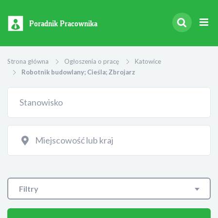
Poradnik Pracownika
Strona główna
Ogłoszenia o pracę
Katowice
Robotnik budowlany; Cieśla; Zbrojarz
Filtry