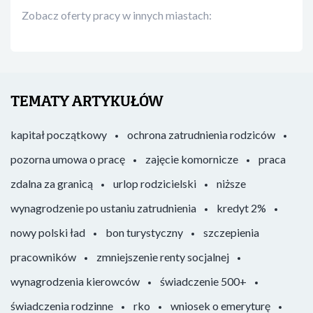
Zobacz oferty pracy w innych miastach:
TEMATY ARTYKUŁÓW
kapitał początkowy
ochrona zatrudnienia rodziców
pozorna umowa o pracę
zajęcie komornicze
praca
zdalna za granicą
urlop rodzicielski
niższe
wynagrodzenie po ustaniu zatrudnienia
kredyt 2%
nowy polski ład
bon turystyczny
szczepienia
pracowników
zmniejszenie renty socjalnej
wynagrodzenia kierowców
świadczenie 500+
świadczenia rodzinne
rko
wniosek o emeryturę