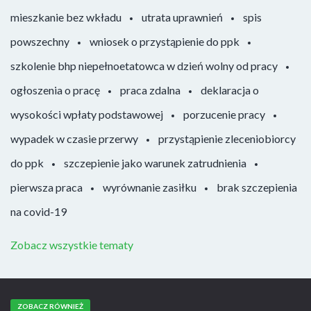
mieszkanie bez wkładu
utrata uprawnień
spis
powszechny
wniosek o przystąpienie do ppk
szkolenie bhp niepełnoetatowca w dzień wolny od pracy
ogłoszenia o pracę
praca zdalna
deklaracja o
wysokości wpłaty podstawowej
porzucenie pracy
wypadek w czasie przerwy
przystąpienie zleceniobiorcy
do ppk
szczepienie jako warunek zatrudnienia
pierwsza praca
wyrównanie zasiłku
brak szczepienia
na covid-19
Zobacz wszystkie tematy
ZOBACZ RÓWNIEŻ