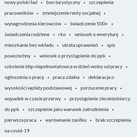
nowy polski ład
bon turystyczny
szczepienia
pracowników
zmniejszenie renty socjalnej
wynagrodzenia kierowców
świadczenie 500+
świadczenia rodzinne
rko
wniosek o emeryturę
mieszkanie bez wkładu
utrata uprawnień
spis
powszechny
wniosek o przystąpienie do ppk
szkolenie bhp niepełnoetatowca w dzień wolny od pracy
ogłoszenia o pracę
praca zdalna
deklaracja o
wysokości wpłaty podstawowej
porzucenie pracy
wypadek w czasie przerwy
przystąpienie zleceniobiorcy
do ppk
szczepienie jako warunek zatrudnienia
pierwsza praca
wyrównanie zasiłku
brak szczepienia
na covid-19