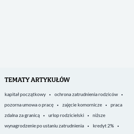
TEMATY ARTYKUŁÓW
kapitał początkowy
ochrona zatrudnienia rodziców
pozorna umowa o pracę
zajęcie komornicze
praca
zdalna za granicą
urlop rodzicielski
niższe
wynagrodzenie po ustaniu zatrudnienia
kredyt 2%