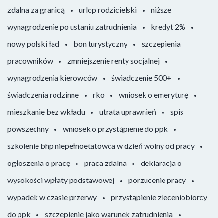
zdalna za granicą
urlop rodzicielski
niższe
wynagrodzenie po ustaniu zatrudnienia
kredyt 2%
nowy polski ład
bon turystyczny
szczepienia
pracowników
zmniejszenie renty socjalnej
wynagrodzenia kierowców
świadczenie 500+
świadczenia rodzinne
rko
wniosek o emeryturę
mieszkanie bez wkładu
utrata uprawnień
spis
powszechny
wniosek o przystąpienie do ppk
szkolenie bhp niepełnoetatowca w dzień wolny od pracy
ogłoszenia o pracę
praca zdalna
deklaracja o
wysokości wpłaty podstawowej
porzucenie pracy
wypadek w czasie przerwy
przystąpienie zleceniobiorcy
do ppk
szczepienie jako warunek zatrudnienia