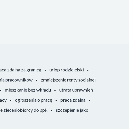
aca zdalna za granicą
urlop rodzicielski
nia pracowników
zmniejszenie renty socjalnej
mieszkanie bez wkładu
utrata uprawnień
racy
ogłoszenia o pracę
praca zdalna
ie zleceniobiorcy do ppk
szczepienie jako