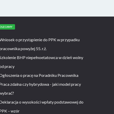
OLECAMY
Wniosek o przystąpienie do PPK w przypadku
pracownika powyżej 55. r.ż.
Szkolenie BHP niepełnoetatowca w dzień wolny
od pracy
Ogłoszenia o pracę na Poradniku Pracownika
Praca zdalna czy hybrydowa - jaki model pracy
wybrać?
Deklaracja o wysokości wpłaty podstawowej do
PPK – wzór