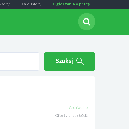
Wzory
Kalkulatory
Ogłoszenia o pracę
Szukaj
Archiwalne
Oferty pracy Łódź