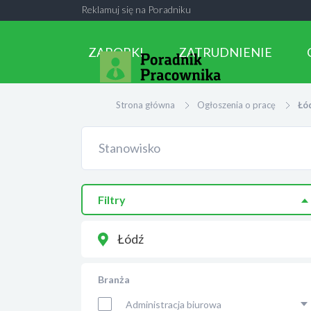
Reklamuj się na Poradniku
ZAROBKI
ZATRUDNIENIE
Strona główna
Ogłoszenia o pracę
Łó
Filtry
Łódź
Branża
Administracja biurowa