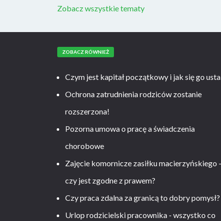
Zobacz wszystkie tematy
ZOBACZ RÓWNIEŻ
Czym jest kapitał początkowy i jak się go usta
Ochrona zatrudnienia rodziców zostanie
rozszerzona!
Pozorna umowa o pracę a świadczenia
chorobowe
Zajęcie komornicze zasiłku macierzyńskiego 
czy jest zgodne z prawem?
Czy praca zdalna za granicą to dobry pomysł?
Urlop rodzicielski pracownika - wszystko co