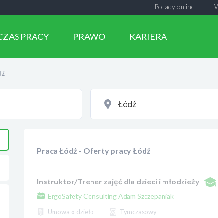
Porady online
CZAS PRACY
PRAWO
KARIERA
dź
Praca Łódź - Oferty pracy Łódź
Instruktor/Trener zajęć dla dzieci i młodzieży
ErgoSafety Consulting Adam Szczepaniak
Umowa o dzieło
Tymczasowy