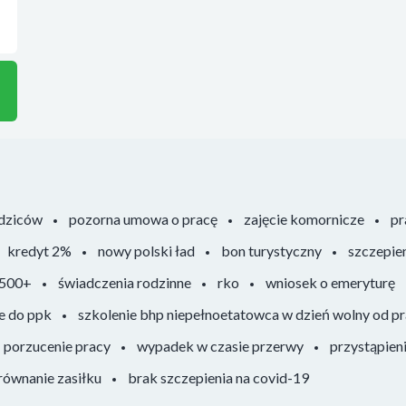
odziców
pozorna umowa o pracę
zajęcie komornicze
pr
kredyt 2%
nowy polski ład
bon turystyczny
szczepie
 500+
świadczenia rodzinne
rko
wniosek o emeryturę
e do ppk
szkolenie bhp niepełnoetatowca w dzień wolny od p
porzucenie pracy
wypadek w czasie przerwy
przystąpien
ównanie zasiłku
brak szczepienia na covid-19