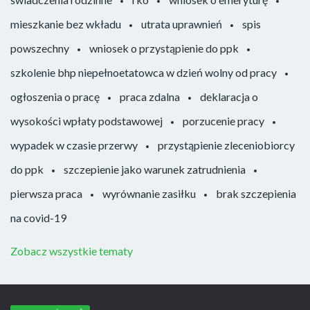
mieszkanie bez wkładu
utrata uprawnień
spis
powszechny
wniosek o przystąpienie do ppk
szkolenie bhp niepełnoetatowca w dzień wolny od pracy
ogłoszenia o pracę
praca zdalna
deklaracja o
wysokości wpłaty podstawowej
porzucenie pracy
wypadek w czasie przerwy
przystąpienie zleceniobiorcy
do ppk
szczepienie jako warunek zatrudnienia
pierwsza praca
wyrównanie zasiłku
brak szczepienia
na covid-19
Zobacz wszystkie tematy