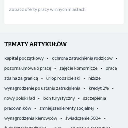
Zobacz oferty pracy w innych miastach:
TEMATY ARTYKUŁÓW
kapitał początkowy
ochrona zatrudnienia rodziców
pozorna umowa o pracę
zajęcie komornicze
praca
zdalna za granicą
urlop rodzicielski
niższe
wynagrodzenie po ustaniu zatrudnienia
kredyt 2%
nowy polski ład
bon turystyczny
szczepienia
pracowników
zmniejszenie renty socjalnej
wynagrodzenia kierowców
świadczenie 500+
świadczenia rodzinne
rko
wniosek o emeryturę