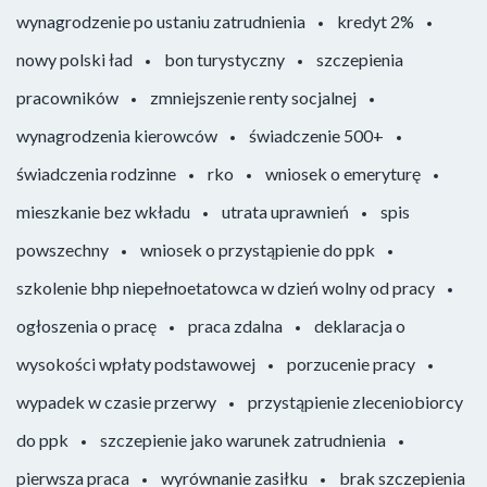
wynagrodzenie po ustaniu zatrudnienia
kredyt 2%
nowy polski ład
bon turystyczny
szczepienia
pracowników
zmniejszenie renty socjalnej
wynagrodzenia kierowców
świadczenie 500+
świadczenia rodzinne
rko
wniosek o emeryturę
mieszkanie bez wkładu
utrata uprawnień
spis
powszechny
wniosek o przystąpienie do ppk
szkolenie bhp niepełnoetatowca w dzień wolny od pracy
ogłoszenia o pracę
praca zdalna
deklaracja o
wysokości wpłaty podstawowej
porzucenie pracy
wypadek w czasie przerwy
przystąpienie zleceniobiorcy
do ppk
szczepienie jako warunek zatrudnienia
pierwsza praca
wyrównanie zasiłku
brak szczepienia