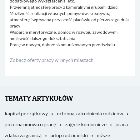
dodatkowego wykształcenia, etc.
Przyjemną atmosferę pracy z kameralnymi grupami dzieci
Możliwość realizacji własnych pomysłów, kreatywną
atmosferę i wpływ na przyszłość placówki od pierwszego dnia
pracy
Wsparcie merytoryczne, pomoc w rozwoju zawodowym i
możliwość dalszego dokształcania
Pracę w nowym, dobrze skomunikowanym przedszkolu
Zobacz oferty pracy w innych miastach:
TEMATY ARTYKUŁÓW
kapitał początkowy
ochrona zatrudnienia rodziców
pozorna umowa o pracę
zajęcie komornicze
praca
zdalna za granicą
urlop rodzicielski
niższe